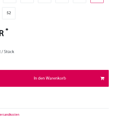
52
*
UR
€ / Stück
In den Warenkorb
ersandkosten