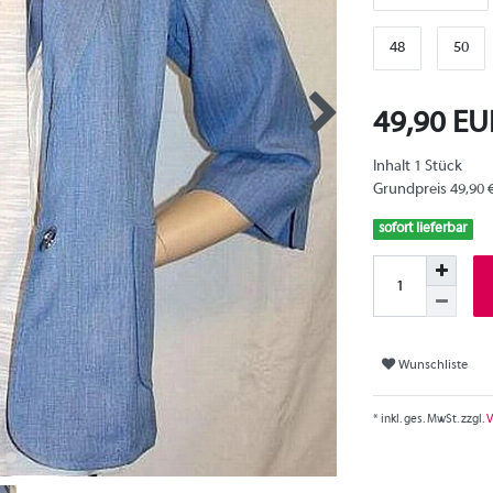
48
50
49,90 E
Inhalt
1
Stück
Grundpreis
49,90 
sofort lieferbar
Wunschliste
* inkl. ges. MwSt. zzgl.
V