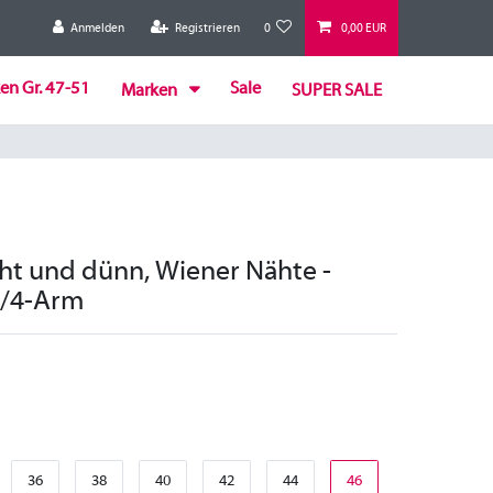
Anmelden
Registrieren
0
0,00 EUR
en Gr. 47-51
Sale
Marken
SUPER SALE
cht und dünn, Wiener Nähte -
 3/4-Arm
36
38
40
42
44
46