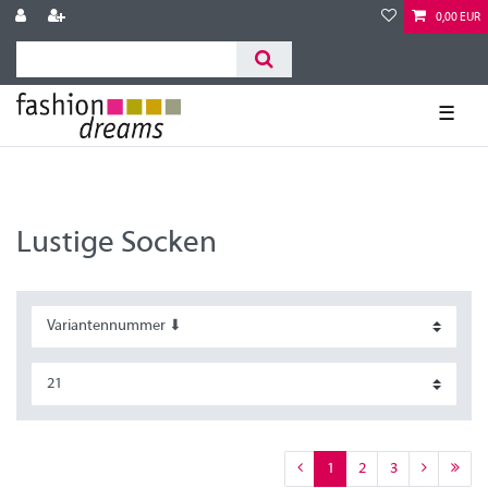
0,00 EUR
☰
Lustige Socken
1
2
3