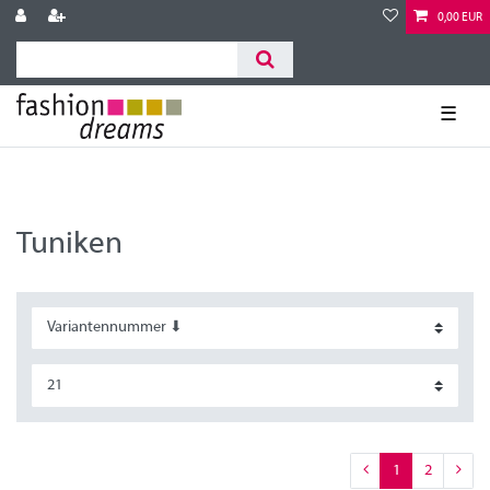
0,00 EUR
☰
Tuniken
1
2