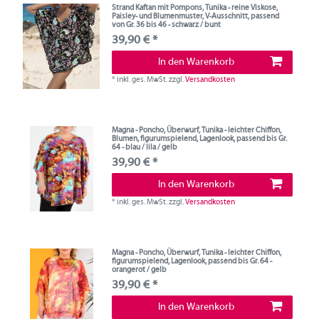
Strand Kaftan mit Pompons, Tunika - reine Viskose,
Paisley- und Blumenmuster, V-Ausschnitt, passend
von Gr. 36 bis 46 - schwarz / bunt
39,90 € *
In den Warenkorb
*
inkl. ges. MwSt.
zzgl.
Versandkosten
Magna - Poncho, Überwurf, Tunika - leichter Chiffon,
Blumen, figurumspielend, Lagenlook, passend bis Gr.
64 - blau / lila / gelb
39,90 € *
In den Warenkorb
*
inkl. ges. MwSt.
zzgl.
Versandkosten
Magna - Poncho, Überwurf, Tunika - leichter Chiffon,
figurumspielend, Lagenlook, passend bis Gr. 64 -
orangerot / gelb
39,90 € *
In den Warenkorb