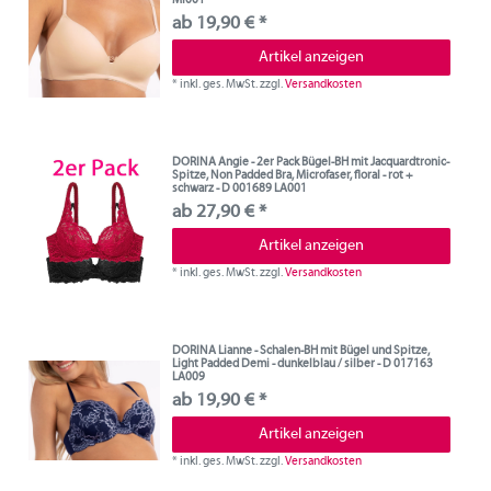
ab 19,90 € *
Artikel anzeigen
*
inkl. ges. MwSt.
zzgl.
Versandkosten
DORINA Angie - 2er Pack Bügel-BH mit Jacquardtronic-
Spitze, Non Padded Bra, Microfaser, floral - rot +
schwarz - D 001689 LA001
ab 27,90 € *
Artikel anzeigen
*
inkl. ges. MwSt.
zzgl.
Versandkosten
DORINA Lianne - Schalen-BH mit Bügel und Spitze,
Light Padded Demi - dunkelblau / silber - D 017163
LA009
ab 19,90 € *
Artikel anzeigen
*
inkl. ges. MwSt.
zzgl.
Versandkosten