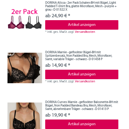
DORINA Alissa - 2er Pack Schalen-BH mit Bügel, Light
Padded T-Shirt Bra, glatte Microfaser, Mesh - purple +
grau - D 01322 X
ab 24,90 € *
Artikel anzeigen
*
inkl. ges. MwSt.
zzgl.
Versandkosten
DORINA Marnie - geflockter Bügel-BH mit
Spitzenbesatz, Non Padded Bra, Mesh, Microfaser,
Samt, variable Träger - schwarz - D 01458 P
ab 14,90 € *
Artikel anzeigen
*
inkl. ges. MwSt.
zzgl.
Versandkosten
DORINA Curves Marnie - geflockter Balconette-BH mit
Bügel, Non Padded Bandeau Bra, Mesh, Microfaser,
Samt, abnehmbare Träger - schwarz - D 01413 P
ab 19,90 € *
Artikel anzeigen