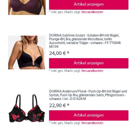
Artikel anzeigen
*
inkl. ges. MwSt.
zzgl.
Versandkosten
DORINA Sublime Sculpt - Schalen-BH mit Bügel,
Plunge-BH, Bra, glänzende Microfaser, tiefer
Ausschnitt, variable Träger - schwarz - FX TT0048
MI104
24,00 € *
Artikel anzeigen
*
inkl. ges. MwSt.
zzgl.
Versandkosten
DORINA Anderson/Floral - Push-Up-BH mit Bügel und
Spitze, Push Up Bra, glänzendes Satin, Pfingstrosen -
schwarz / rot - D 01628 M
22,90 € *
Artikel anzeigen
*
inkl. ges. MwSt.
zzgl.
Versandkosten