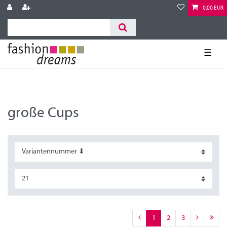
0,00 EUR
☰
große Cups
1
2
3