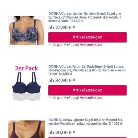
DORINA Curves Lianne - Schalen-BH mit Bügel und
Spitze, Light Padded Demi, stützend - dunkelblau /
silber - D 000197 LA009
ab 22,90 € *
Artikel anzeigen
*
inkl. ges. MwSt.
zzgl.
Versandkosten
DORINA Curves Faith - 2er Pack Bügel-BH mit Spitze,
Non Padded Bra, Microfaser, glatt - dunkelblau + weiß -
D 000186 MI001
ab 34,90 € *
Artikel anzeigen
*
inkl. ges. MwSt.
zzgl.
Versandkosten
DORINA Lindsay - glatter Bügel-BH, Non Padded Bra,
weiche Microfaser - pflaume, dunkles lila - D 1032 A
ab 20,00 € *