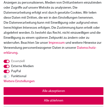
Anzeigen zu personalisieren, Medien von Drittanbietern einzubinden
oder Zugriffe auf unsere Website zu analysieren. Die
Datenverarbeitung erfolgt erst durch gesetzte Cookies. Wir teilen
diese Daten mit Dritten, die wir in den Einstellungen benennen.
Die Datenverarbeitung kann mit Einwilligung oder aufgrund eines
berechtigten Interesses erfolgen. Die Zustimmung kann erteilt oder
abgelehnt werden. Es besteht das Recht, nicht einzuwilligen und die
Einwilligung zu einem späteren Zeitpunkt zu ändern oder zu
widerrufen. Beachten Sie unser
Impressum
und weitere Hinweise zur
Verwendung personenbezogener Daten in unserer
Daten­schutz­
Zahlung
erklärung
.
Versand
Essenziell
Rücksendung
Externe Medien
Datenschutzerklärung
PayPal
AGB
Funktional
Weitere Einstellungen
Kontakt
Impressum
Alle akzeptieren
Widerrufsrecht
Alle ablehnen
© Copyright 2026 | Alle Rechte vorbehalten.