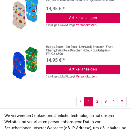
Cat, Hund + Katze - hellblau / beige - DAC02-1700
14,95 € *
Artikel anzeigen
*
inkl. ges. MwSt.
zzgl.
Versandkosten
Happy Socks - 2er Pack - Low Sock, Sneaker - Fruit +
Cherry, Früchte + Kirschen - blau / dunkelgrün -
FRU02-6300
14,95 € *
Artikel anzeigen
*
inkl. ges. MwSt.
zzgl.
Versandkosten
1
2
3
Wir verwenden Cookies und ähnliche Technologien auf unserer
Website und verarbeiten personenbezogene Daten von
Besucher:innen unserer Webseite (z.B. IP-Adresse), um z.B. Inhalte und