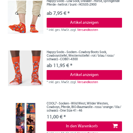
Happy Socks - Low Sock, Sneaker - Horse, springende
Pferde - hellrot / bunt - HOS05-2900
ab 7,95 € *
Artikel anzeigen
*
inkl. ges. MwSt.
zzgl.
Versandkosten
Happy Socks - Socken - Cowboy Boots Sock,
Cowboystiefel, Westernstiefel - rot / blau / rosa /
schwarz - COB01-4300
ab 11,95 € *
Artikel anzeigen
*
inkl. ges. MwSt.
zzgl.
Versandkosten
COOL7 - Socken - Wild West, Wilder Westen,
Cowboys, Pferde, BIO-Baumwolle - rosa / orange / lila /
schwarz - One Size 41 - 46
11,00 € *
In den Warenkorb