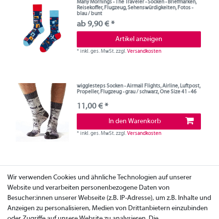
Many Mornings - The Traveler - Socken - Briefmarken,
Reisekoffer, Flugzeug, Sehenswürdigkeiten, Fotos -
blau / bunt
ab 9,90 € *
Artikel anzeigen
*
inkl. ges. MwSt.
zzgl.
Versandkosten
wigglesteps Socken - Airmail Flights, Airline, Luftpost,
Propeller, Flugzeug - grau / schwarz, One Size 41 - 46
11,00 € *
In den Warenkorb
*
inkl. ges. MwSt.
zzgl.
Versandkosten
Wir verwenden Cookies und ähnliche Technologien auf unserer
Website und verarbeiten personenbezogene Daten von
Besucher:innen unserer Webseite (z.B. IP-Adresse), um z.B. Inhalte und
Anzeigen zu personalisieren, Medien von Drittanbietern einzubinden
oder Zugriffe auf unsere Website zu analysieren. Die