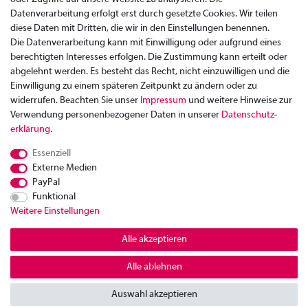
Datenverarbeitung erfolgt erst durch gesetzte Cookies. Wir teilen
diese Daten mit Dritten, die wir in den Einstellungen benennen.
Die Datenverarbeitung kann mit Einwilligung oder aufgrund eines
berechtigten Interesses erfolgen. Die Zustimmung kann erteilt oder
abgelehnt werden. Es besteht das Recht, nicht einzuwilligen und die
Einwilligung zu einem späteren Zeitpunkt zu ändern oder zu
widerrufen. Beachten Sie unser
Impressum
und weitere Hinweise zur
Verwendung personenbezogener Daten in unserer
Daten­schutz­
Zahlung
erklärung
.
Versand
Essenziell
Rücksendung
Externe Medien
Datenschutzerklärung
PayPal
AGB
Funktional
Weitere Einstellungen
Kontakt
Impressum
Alle akzeptieren
Widerrufsrecht
Alle ablehnen
© Copyright 2026 | Alle Rechte vorbehalten.
Auswahl akzeptieren