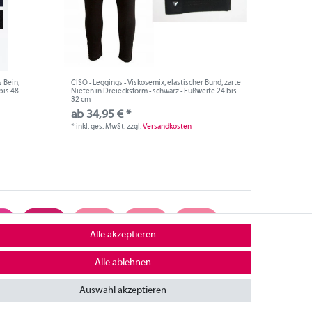
 Bein,
CISO - Leggings - Viskosemix, elastischer Bund, zarte
bis 48
Nieten in Dreiecksform - schwarz - Fußweite 24 bis
32 cm
ab 34,95 € *
*
inkl. ges. MwSt.
zzgl.
Versandkosten
Alle akzeptieren
Alle ablehnen
ontakt
Auswahl akzeptieren
mpressum