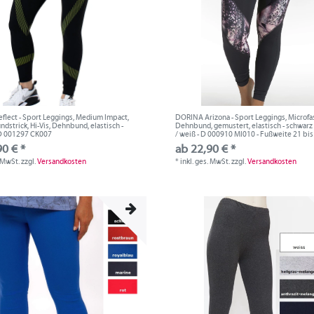
lect - Sport Leggings, Medium Impact,
DORINA Arizona - Sport Leggings, Microfas
ndstrick, Hi-Vis, Dehnbund, elastisch -
Dehnbund, gemustert, elastisch - schwarz / 
 D 001297 CK007
/ weiß - D 000910 MI010 - Fußweite 21 bi
90 € *
ab 22,90 € *
. MwSt.
zzgl.
Versandkosten
*
inkl. ges. MwSt.
zzgl.
Versandkosten