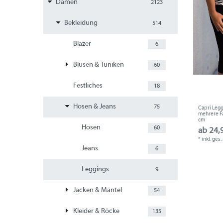
Damen
2123
Bekleidung
514
Blazer
6
Blusen & Tuniken
60
Festliches
18
Hosen & Jeans
75
Capri Legg
mehrere Fa
cm
Hosen
60
ab 24,
*
inkl. ges
Jeans
6
Leggings
9
Jacken & Mäntel
54
Kleider & Röcke
135