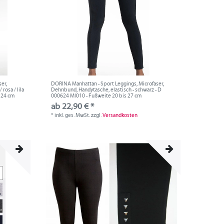
er,
DORINA Manhattan - Sport Leggings, Microfaser,
rosa / lila
Dehnbund, Handytasche, elastisch - schwarz - D
s 24 cm
000624 MI010 - Fußweite 20 bis 27 cm
ab 22,90 € *
*
inkl. ges. MwSt.
zzgl.
Versandkosten