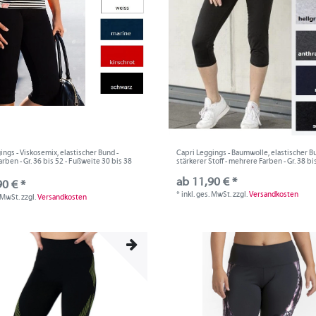
ings - Viskosemix, elastischer Bund -
Capri Leggings - Baumwolle, elastischer B
rben - Gr. 36 bis 52 - Fußweite 30 bis 38
stärkerer Stoff - mehrere Farben - Gr. 38 bi
ab 11,90 € *
90 € *
*
inkl. ges. MwSt.
zzgl.
Versandkosten
. MwSt.
zzgl.
Versandkosten