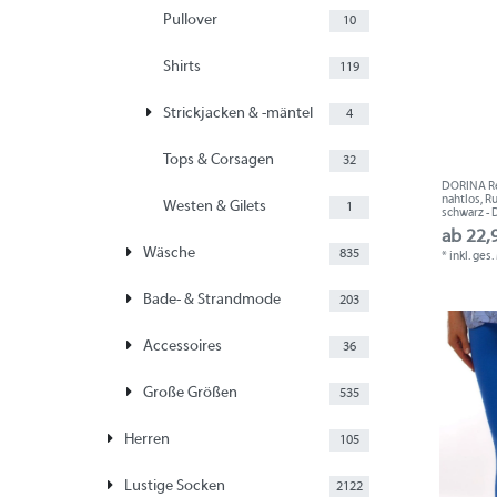
Pullover
10
Shirts
119
Strickjacken & -mäntel
4
Tops & Corsagen
32
DORINA Ref
nahtlos, Ru
Westen & Gilets
1
schwarz -
ab 22,
Wäsche
835
*
inkl. ges
Bade- & Strandmode
203
Accessoires
36
Große Größen
535
Herren
105
Lustige Socken
2122