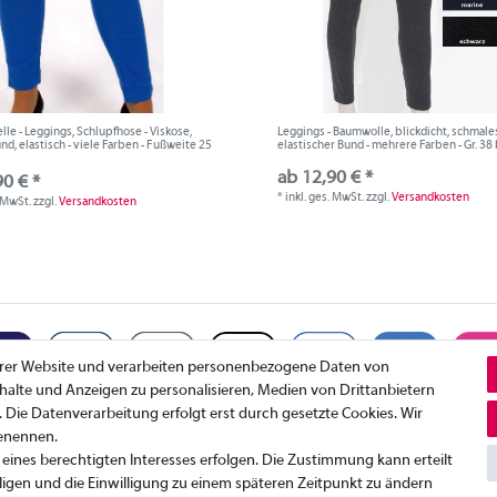
le - Leggings, Schlupfhose - Viskose,
Leggings - Baumwolle, blickdicht, schmales
d, elastisch - viele Farben - Fußweite 25
elastischer Bund - mehrere Farben - Gr. 38 
ab 12,90 € *
90 € *
*
inkl. ges. MwSt.
zzgl.
Versandkosten
. MwSt.
zzgl.
Versandkosten
erer Website und verarbeiten personenbezogene Daten von
Inhalte und Anzeigen zu personalisieren, Medien von Drittanbietern
. Die Datenverarbeitung erfolgt erst durch gesetzte Cookies. Wir
benennen.
Datenschutzerklärung
K
eines berechtigten Interesses erfolgen. Die Zustimmung kann erteilt
AGB
I
ligen und die Einwilligung zu einem späteren Zeitpunkt zu ändern