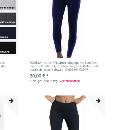
und,
DORINA Incline - 7/8 Sport Leggings mit Streifen,
s 48
nahtlos, Rundstrick, Streifen, gerippter Dehnbund,
elastisch - blau / schwarz - D 001341 CK007
20,00 € *
*
inkl. ges. MwSt.
zzgl.
Versandkosten