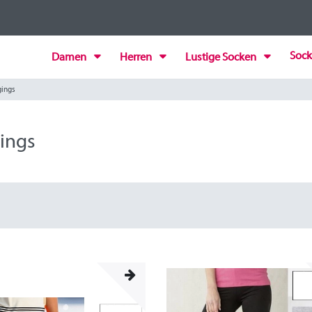
Sock
Damen
Herren
Lustige Socken
gings
ings