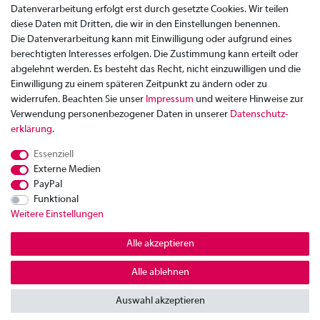
Datenverarbeitung erfolgt erst durch gesetzte Cookies. Wir teilen
diese Daten mit Dritten, die wir in den Einstellungen benennen.
Die Datenverarbeitung kann mit Einwilligung oder aufgrund eines
berechtigten Interesses erfolgen. Die Zustimmung kann erteilt oder
abgelehnt werden. Es besteht das Recht, nicht einzuwilligen und die
Einwilligung zu einem späteren Zeitpunkt zu ändern oder zu
widerrufen. Beachten Sie unser
Impressum
und weitere Hinweise zur
Verwendung personenbezogener Daten in unserer
Daten­schutz­
Zahlung
erklärung
.
Versand
Essenziell
Rücksendung
Externe Medien
Datenschutzerklärung
PayPal
AGB
Funktional
Weitere Einstellungen
Kontakt
Impressum
Alle akzeptieren
Widerrufsrecht
Alle ablehnen
© Copyright 2026 | Alle Rechte vorbehalten.
Auswahl akzeptieren