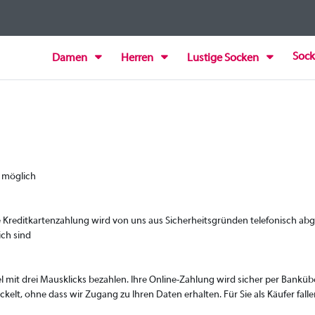
Sock
Damen
Herren
Lustige Socken
o möglich
ie Kreditkartenzahlung wird von uns aus Sicherheitsgründen telefonisch abg
lich sind
l mit drei Mausklicks bezahlen. Ihre Online-Zahlung wird sicher per Bankü
lt, ohne dass wir Zugang zu Ihren Daten erhalten. Für Sie als Käufer fall