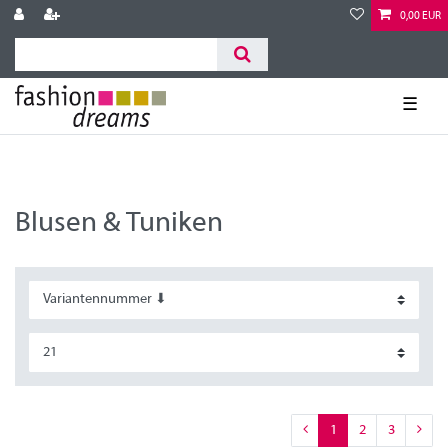
0,00 EUR
☰
Blusen & Tuniken
1
2
3