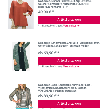
No Secret - Dünner Pullover, 3/4 Arm - Viskose,
weicher Feinstrick, V-Ausschnitt, BÜGELFREI -
rostbraun, hennarot - 1144
49,90 € *
Artikel anzeigen
*
inkl. ges. MwSt.
zzgl.
Versandkosten
No Secret - Strickmantel, Chasuble - Viskosemix, offen,
weich fallend, Schalkragen - anthrazit-meliert
ab 69,90 € *
Artikel anzeigen
*
inkl. ges. MwSt.
zzgl.
Versandkosten
No Secret - Jacke, Lederjacke, Kunstlederjacke -
Viskosemischung, gefüttert, Zipp, Taschen,
WASCHBAR - schlamm, graubraun
ab 89,90 € *
Artikel anzeigen