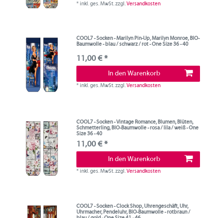
*
inkl. ges. MwSt.
zzgl.
Versandkosten
COOL7 - Socken - Marilyn Pin-Up, Marilyn Monroe, BIO-
Baumwolle - blau / schwarz / rot - One Size 36 - 40
11,00 € *
In den Warenkorb
*
inkl. ges. MwSt.
zzgl.
Versandkosten
COOL7 - Socken - Vintage Romance, Blumen, Blüten,
Schmetterling, BIO-Baumwolle - rosa / lila / weiß - One
Size 36 - 40
11,00 € *
In den Warenkorb
*
inkl. ges. MwSt.
zzgl.
Versandkosten
COOL7 - Socken - Clock Shop, Uhrengeschäft, Uhr,
Uhrmacher, Pendeluhr, BIO-Baumwolle - rotbraun /
blau / gold - One Size 41 - 46