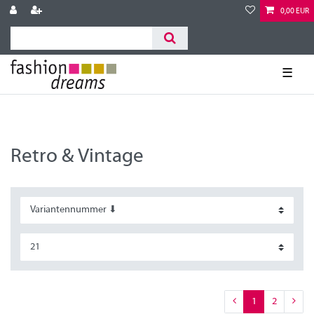
0,00 EUR
☰
Retro & Vintage
1
2