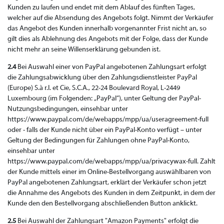
Kunden zu laufen und endet mit dem Ablauf des fünften Tages,
welcher auf die Absendung des Angebots folgt. Nimmt der Verkäufer
das Angebot des Kunden innerhalb vorgenannter Frist nicht an, so
gilt dies als Ablehnung des Angebots mit der Folge, dass der Kunde
nicht mehr an seine Willenserklärung gebunden ist.
2.4
Bei Auswahl einer von PayPal angebotenen Zahlungsart erfolgt
die Zahlungsabwicklung über den Zahlungsdienstleister PayPal
(Europe) S.à r.l. et Cie, S.C.A., 22-24 Boulevard Royal, L-2449
Luxembourg (im Folgenden: „PayPal“), unter Geltung der PayPal-
Nutzungsbedingungen, einsehbar unter
https://www.paypal.com/de/webapps/mpp/ua/useragreement-full
oder - falls der Kunde nicht über ein PayPal-Konto verfügt – unter
Geltung der Bedingungen für Zahlungen ohne PayPal-Konto,
einsehbar unter
https://www.paypal.com/de/webapps/mpp/ua/privacywax-full. Zahlt
der Kunde mittels einer im Online-Bestellvorgang auswählbaren von
PayPal angebotenen Zahlungsart, erklärt der Verkäufer schon jetzt
die Annahme des Angebots des Kunden in dem Zeitpunkt, in dem der
Kunde den den Bestellvorgang abschließenden Button anklickt.
2.5
Bei Auswahl der Zahlungsart "Amazon Payments" erfolgt die