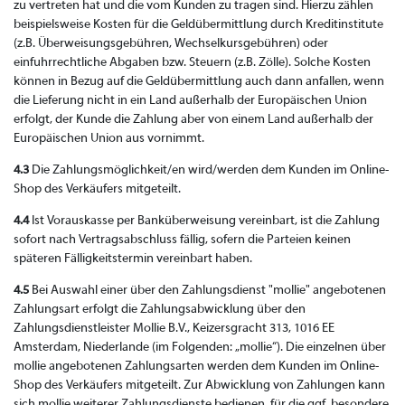
zu vertreten hat und die vom Kunden zu tragen sind. Hierzu zählen
beispielsweise Kosten für die Geldübermittlung durch Kreditinstitute
(z.B. Überweisungsgebühren, Wechselkursgebühren) oder
einfuhrrechtliche Abgaben bzw. Steuern (z.B. Zölle). Solche Kosten
können in Bezug auf die Geldübermittlung auch dann anfallen, wenn
die Lieferung nicht in ein Land außerhalb der Europäischen Union
erfolgt, der Kunde die Zahlung aber von einem Land außerhalb der
Europäischen Union aus vornimmt.
4.3
Die Zahlungsmöglichkeit/en wird/werden dem Kunden im Online-
Shop des Verkäufers mitgeteilt.
4.4
Ist Vorauskasse per Banküberweisung vereinbart, ist die Zahlung
sofort nach Vertragsabschluss fällig, sofern die Parteien keinen
späteren Fälligkeitstermin vereinbart haben.
4.5
Bei Auswahl einer über den Zahlungsdienst "mollie" angebotenen
Zahlungsart erfolgt die Zahlungsabwicklung über den
Zahlungsdienstleister Mollie B.V., Keizersgracht 313, 1016 EE
Amsterdam, Niederlande (im Folgenden: „mollie“). Die einzelnen über
mollie angebotenen Zahlungsarten werden dem Kunden im Online-
Shop des Verkäufers mitgeteilt. Zur Abwicklung von Zahlungen kann
sich mollie weiterer Zahlungsdienste bedienen, für die ggf. besondere