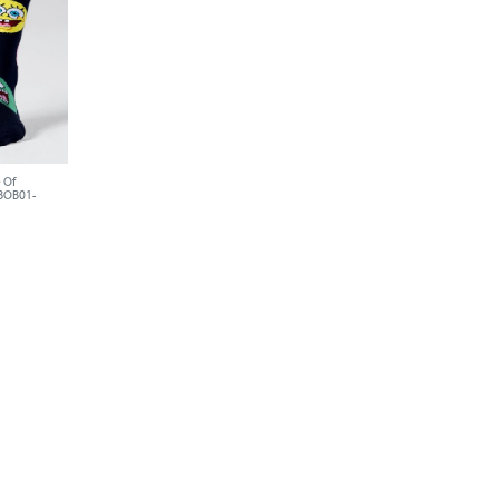
 Of
 BOB01-