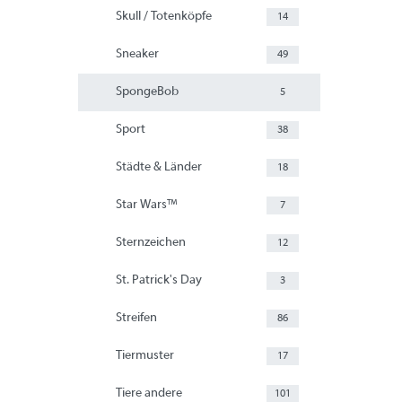
Skull / Totenköpfe
14
Sneaker
49
SpongeBob
5
Sport
38
Städte & Länder
18
Star Wars™
7
Sternzeichen
12
St. Patrick's Day
3
Streifen
86
Tiermuster
17
Tiere andere
101