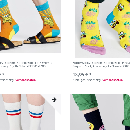
s - Socken - SpongeBob - Let's Work It
Happy Socks - Socken - SpongeBob - Fine
 orange / gelb / blau - BOB01-2700
Surprise Sock, Ananas - gelb / bunt - BOB
 *
13,95 € *
. MwSt.
zzgl.
Versandkosten
*
inkl. ges. MwSt.
zzgl.
Versandkosten