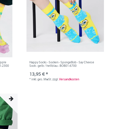
apple
Happy Socks - Socken - SpongeBob - Say Cheese
01-2300
Sock - gelb / hellblau - BOB01-6700
13,95 € *
*
inkl. ges. MwSt.
zzgl.
Versandkosten