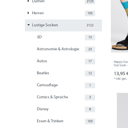
Damen
2123
Herren
105
Lustige Socken
2122
3D
13
Astronomie & Astrologie
23
Autos
17
Happy Sock
Out Sock -
Beatles
13,95 €
12
*
inkl. ges
Camouflage
1
Comics & Sprüche
3
Disney
8
Essen & Trinken
103