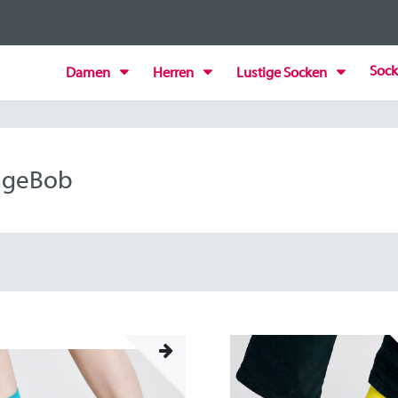
Sock
Damen
Herren
Lustige Socken
ngeBob