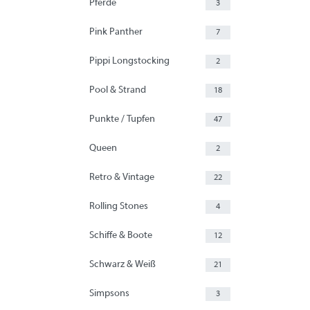
Pferde
3
Pink Panther
7
Pippi Longstocking
2
Pool & Strand
18
Punkte / Tupfen
47
Queen
2
Retro & Vintage
22
Rolling Stones
4
Schiffe & Boote
12
Schwarz & Weiß
21
Simpsons
3