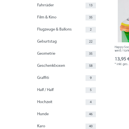
Fahrräder
13
Film & Kino
35
Flugzeuge & Ballons
2
Geburtstag
22
Happy Sock
weiß / tür
Geometrie
35
13,95 €
*
inkl. ges
Geschenkboxen
58
Graffiti
9
Half / Half
5
Hochzeit
4
Hunde
46
Karo
40