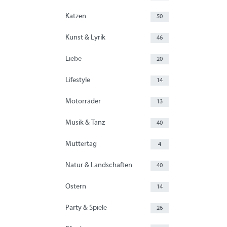
Katzen
50
Kunst & Lyrik
46
Liebe
20
Lifestyle
14
Motorräder
13
Musik & Tanz
40
Muttertag
4
Natur & Landschaften
40
Ostern
14
Party & Spiele
26