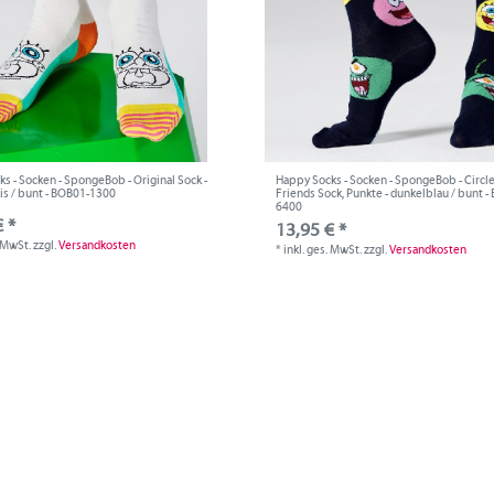
s - Socken - SpongeBob - Original Sock -
Happy Socks - Socken - SpongeBob - Circle
kis / bunt - BOB01-1300
Friends Sock, Punkte - dunkelblau / bunt -
6400
 *
13,95 € *
. MwSt.
zzgl.
Versandkosten
*
inkl. ges. MwSt.
zzgl.
Versandkosten