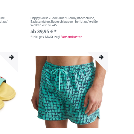
uhe,
Happy Socks - Pool Slider Cloudy, Badeschuhe,
blau /
Badesandalen, Badeschlappen - hellblau / weiße
Wolken - Gr. 36 - 45
ab 39,95 € *
*
inkl. ges. MwSt.
zzgl.
Versandkosten