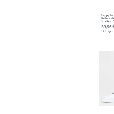
Happy Sock
Badesandal
Streifen - G
39,95 €
*
inkl. ges