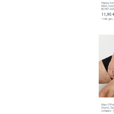
Happy Sock
Meer, Sonn
BCH01-02
11,95 €
*
inkl. ges
Marc O'Pol
Shorts, Ta
schwarz -