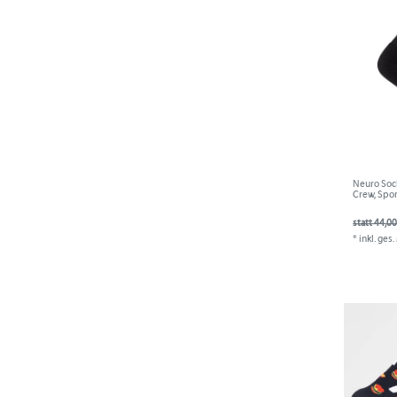
Neuro Sock
Crew, Spor
statt 44,00
*
inkl. ges