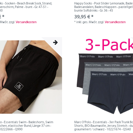
s - Socken - Beach Break Sock, Strand,
Happy Socks - Pool Slider Lemonade, Bade
enschirm, Palme - bunt - Gr. 47-51 -
Badesandalen, Badeschlappen - pastellgelb
00
bunte Softdrinks - Gr. 36 - 45
 *
39,95 € *
. MwSt.
zzgl.
Versandkosten
*
inkl. ges. MwSt.
zzgl.
Versandkosten
o - Essentials Swim - Badeshorts, Swim
Marc O'Polo - Essentials - 3er Pack Trunk B
schen, elastischer Bund, Länge 37 cm -
Shorts, BIO-Baumwolle, Jersey, Stretch - d
 10222666 - Q990
graumeliert / schwarz - 10221674 - Q5A0