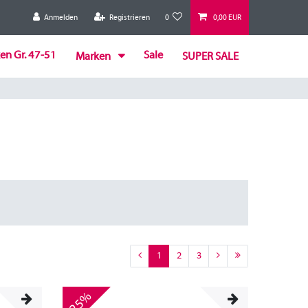
Anmelden
Registrieren
0
0,00 EUR
en Gr. 47-51
Sale
Marken
SUPER SALE
1
2
3
-25%