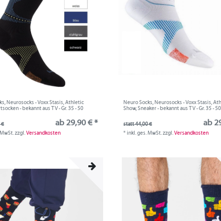
s, Neurosocks - Voxx Stasis, Athletic
Neuro Socks, Neurosocks - Voxx Stasis, Ath
tsocken - bekannt aus TV - Gr. 35 - 50
Show, Sneaker - bekannt aus TV - Gr. 35 - 5
ab 29,90 € *
ab 29
 €
statt 44,00 €
. MwSt.
zzgl.
Versandkosten
*
inkl. ges. MwSt.
zzgl.
Versandkosten