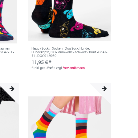
 Daumen
Happy Socks - Socken - Dog Sock, Hunde,
r. 47-51 -
Hundeköpfe, BIO-Baumwolle - schwarz / bunt - Gr. 47-
51 - DOG01-9050
11,95 € *
*
inkl. ges. MwSt.
zzgl.
Versandkosten