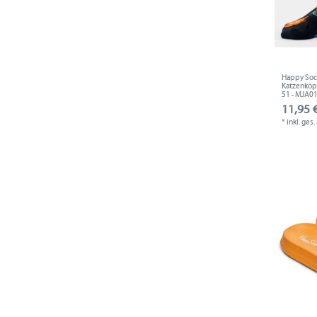
Happy Sock
Katzenköpf
51 - MJA0
11,95 €
*
inkl. ges