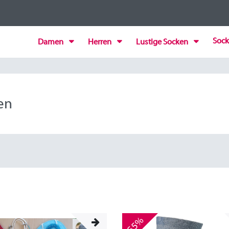
Sock
Damen
Herren
Lustige Socken
en
-55%