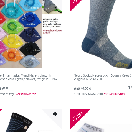
, Filtermaske, Mund-Nasenschutz - in
Neuro Socks, Neurosocks - Boomhi Crew S
ben - blau, grau, schwarz, rot, grün... EN +
- sky, blau - Gr. 47 - 50
1
 € *
statt 44,00 €
*
inkl. ges. MwSt.
zzgl.
Versandkosten
. MwSt.
zzgl.
Versandkosten
-32%