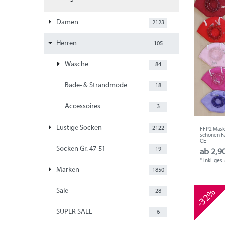
Damen
2123
Herren
105
Wäsche
84
Bade- & Strandmode
18
Accessoires
3
Lustige Socken
2122
FFP2 Maske
schönen Far
CE
Socken Gr. 47-51
19
ab 2,90
*
inkl. ges
Marken
1850
-32%
Sale
28
SUPER SALE
6