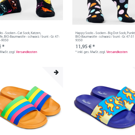
s - Socken - Cat Sock, Katzen,
Happy Socks - Socken - Big Dot Sock, Punkt
e, BIO-Baumwolle - schwarz / bunt - Gr. 47-
BIO-Baumwolle - schwarz / bunt - Gr. 47-51
1-9050
9350
 *
11,95 € *
. MwSt.
zzgl.
Versandkosten
*
inkl. ges. MwSt.
zzgl.
Versandkosten