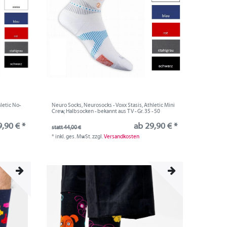
letic No-
Neuro Socks, Neurosocks - Voxx Stasis, Athletic Mini
0
Crew, Halbsocken - bekannt aus TV - Gr. 35 - 50
,90 € *
ab 29,90 € *
statt 44,00 €
*
inkl. ges. MwSt.
zzgl.
Versandkosten