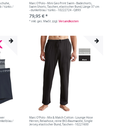
schuhe,
Marc O'Polo - Mini Geo Print Swim - Badeshorts,
 / türkis /
Swim Shorts, Taschen, elastischer Bund, Länge 37 cm
- dunkelblau / türkis - 10222724 - Q893
79,95 € *
*
inkl. ges. MwSt.
zzgl.
Versandkosten
oxer
Marc O'Polo - Mix & Match Cotton - Lounge Hose
unkelblau /
Herren, Relaxhose, reine BIO-Baumwolle, Single
Jersey, elastischer Bund, Taschen - 10221600