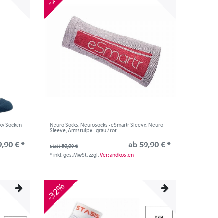
ky Socken
Neuro Socks, Neurosocks - eSmartr Sleeve, Neuro
Sleeve, Armstulpe - grau / rot
9,90 € *
ab 59,90 € *
statt 80,00 €
*
inkl. ges. MwSt.
zzgl.
Versandkosten
-32%