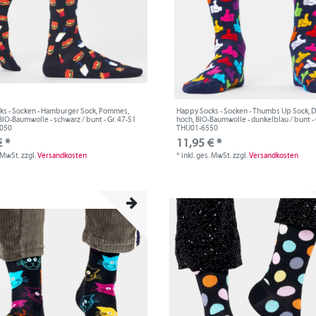
ks - Socken - Hamburger Sock, Pommes,
Happy Socks - Socken - Thumbs Up Sock,
BIO-Baumwolle - schwarz / bunt - Gr. 47-51
hoch, BIO-Baumwolle - dunkelblau / bunt - G
9050
THU01-6550
 *
11,95 € *
. MwSt.
zzgl.
Versandkosten
*
inkl. ges. MwSt.
zzgl.
Versandkosten