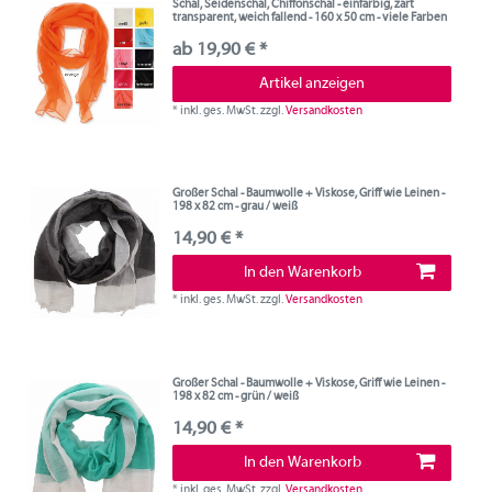
Schal, Seidenschal, Chiffonschal - einfärbig, zart
transparent, weich fallend - 160 x 50 cm - viele Farben
ab 19,90 € *
Artikel anzeigen
*
inkl. ges. MwSt.
zzgl.
Versandkosten
Großer Schal - Baumwolle + Viskose, Griff wie Leinen -
198 x 82 cm - grau / weiß
14,90 € *
In den Warenkorb
*
inkl. ges. MwSt.
zzgl.
Versandkosten
Großer Schal - Baumwolle + Viskose, Griff wie Leinen -
198 x 82 cm - grün / weiß
14,90 € *
In den Warenkorb
*
inkl. ges. MwSt.
zzgl.
Versandkosten