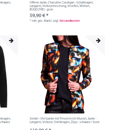
ehkragen,
Offene Jacke, Chasuble, Cardigan - Schalkragen,
Langarm, Viskosemischung, Streifen, Wellen,
BÜGELFREI - grün
59,90 € *
*
inkl. ges. MwSt.
zzgl.
Versandkosten
ehkragen,
Seidel - Shirtjacke mit Pinselstrich-Muster, Jacke -
 schwarz
Langarm, Viskose, Stehkragen, Zipp - schwarz / bunt