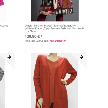
e Jacke -
Gozzip - Leichter Mantel - Baumwolle, gefüttert,
größerer Kragen, Zipp, Taschen, Farb- und Mustermix
- rot / bunt
129,90 € *
*
inkl. ges. MwSt.
zzgl.
Versandkosten