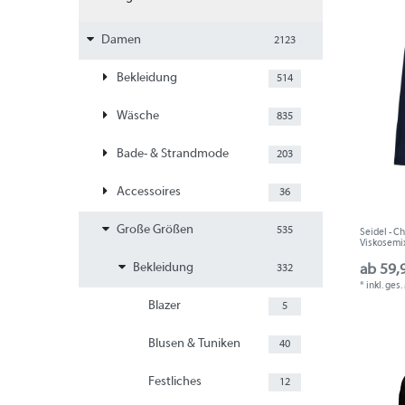
Damen
2123
Bekleidung
514
Wäsche
835
Bade- & Strandmode
203
Accessoires
36
Große Größen
535
Seidel - C
Viskosemix
Bekleidung
ab 59,
332
*
inkl. ges
Blazer
5
Blusen & Tuniken
40
Festliches
12