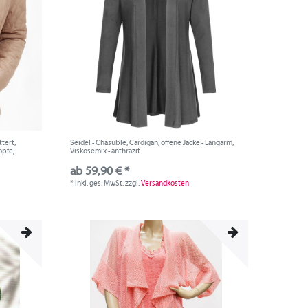
ttert,
Seidel - Chasuble, Cardigan, offene Jacke - Langarm,
öpfe,
Viskosemix - anthrazit
ab 59,90 € *
*
inkl. ges. MwSt.
zzgl.
Versandkosten