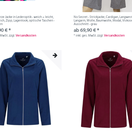
rze Jacke in Lederoptik - weich + leicht,
No Secret - Strickjacke, Cardigan, Langwest
lich, Zipp, Lagenlook, optische Taschen -
Langarm, Wolle, Baumwolle, Modal, Viskose
en
Ausschnitt - grau
90 € *
ab 69,90 € *
. MwSt.
zzgl.
Versandkosten
*
inkl. ges. MwSt.
zzgl.
Versandkosten