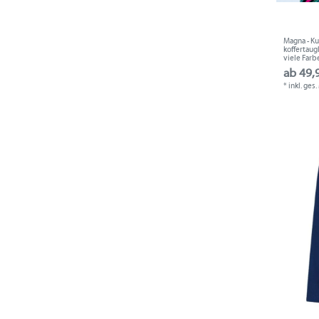
Magna - Ku
koffertaug
viele Farb
ab 49,
*
inkl. ges