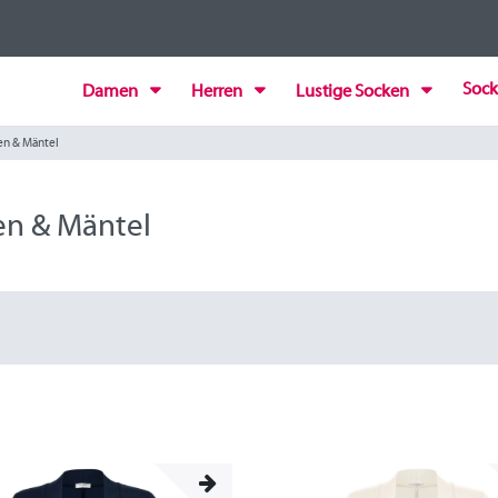
Sock
Damen
Herren
Lustige Socken
en & Mäntel
en & Mäntel