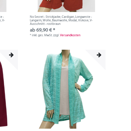
e -
No Secret - Strickjacke, Cardigan, Longweste -
, V-
Langarm, Wolle, Baumwolle, Modal, Viskose, V-
Ausschnitt - rostbraun
ab 69,90 € *
*
inkl. ges. MwSt.
zzgl.
Versandkosten