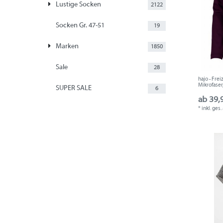
Lustige Socken
2122
Socken Gr. 47-51
19
Marken
1850
Sale
28
hajo - Fre
Mikrofaser
SUPER SALE
6
ab 39,
*
inkl. ges