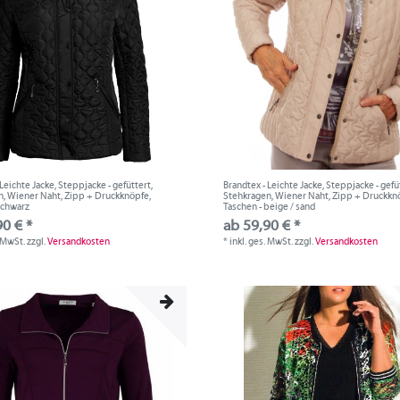
Leichte Jacke, Steppjacke - gefüttert,
Brandtex - Leichte Jacke, Steppjacke - gefü
, Wiener Naht, Zipp + Druckknöpfe,
Stehkragen, Wiener Naht, Zipp + Druckkn
schwarz
Taschen - beige / sand
90 € *
ab 59,90 € *
. MwSt.
zzgl.
Versandkosten
*
inkl. ges. MwSt.
zzgl.
Versandkosten