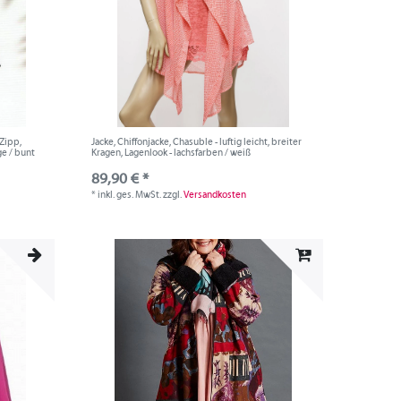
 Zipp,
Jacke, Chiffonjacke, Chasuble - luftig leicht, breiter
ge / bunt
Kragen, Lagenlook - lachsfarben / weiß
89,90 € *
*
inkl. ges. MwSt.
zzgl.
Versandkosten