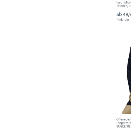
hajo - Micr
Taschen, Z
ab 49,
*
inkl. ges
Offene Jac
Langarm, V
BÜGELFREI