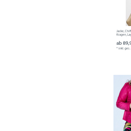
Jacke, Chif
Kragen, La
ab 89,
*
inkl. ges