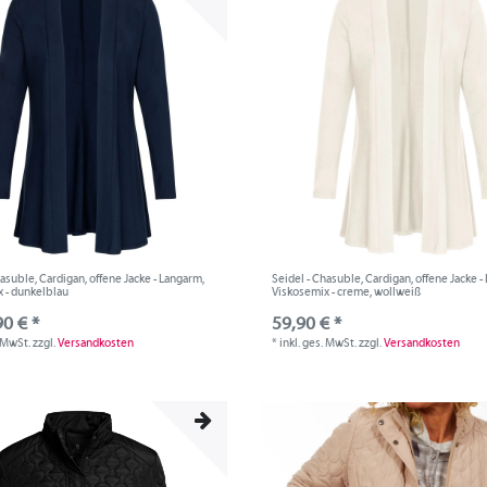
hasuble, Cardigan, offene Jacke - Langarm,
Seidel - Chasuble, Cardigan, offene Jacke -
 - dunkelblau
Viskosemix - creme, wollweiß
90 € *
59,90 € *
. MwSt.
zzgl.
Versandkosten
*
inkl. ges. MwSt.
zzgl.
Versandkosten