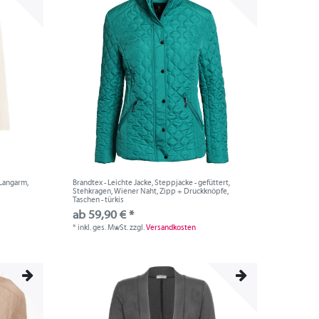
 Langarm,
Brandtex - Leichte Jacke, Steppjacke - gefüttert,
Stehkragen, Wiener Naht, Zipp + Druckknöpfe,
Taschen - türkis
ab 59,90 € *
*
inkl. ges. MwSt.
zzgl.
Versandkosten