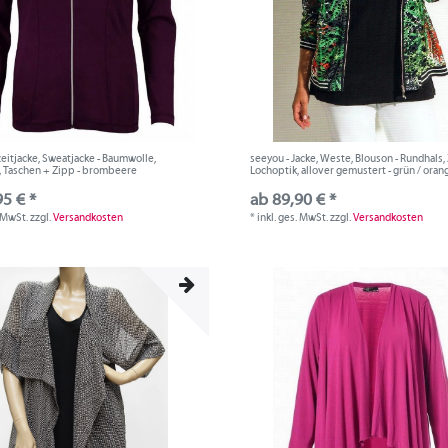
izeitjacke, Sweatjacke - Baumwolle,
seeyou - Jacke, Weste, Blouson - Rundhals,
, Taschen + Zipp - brombeere
Lochoptik, allover gemustert - grün / oran
95 € *
ab 89,90 € *
. MwSt.
zzgl.
Versandkosten
*
inkl. ges. MwSt.
zzgl.
Versandkosten