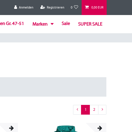
Anmelden
Registrieren
0
0,00 EUR
en Gr. 47-51
Sale
Marken
SUPER SALE
1
2