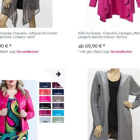
fonjacke, Chasuble - luftig leicht, breiter
NÄIS by Gozzip - Chasuble, Cardigan, offen
genlook - schwarz / weiß
Langarm, weiche Viskose - fuchsia
90 € *
ab 69,90 € *
. MwSt.
zzgl.
Versandkosten
*
inkl. ges. MwSt.
zzgl.
Versandkosten