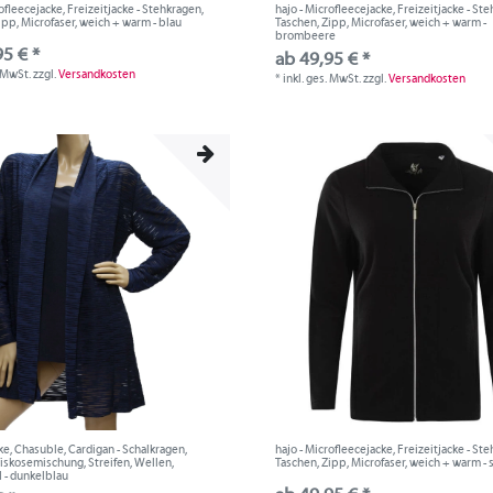
ofleecejacke, Freizeitjacke - Stehkragen,
hajo - Microfleecejacke, Freizeitjacke - St
ipp, Microfaser, weich + warm - blau
Taschen, Zipp, Microfaser, weich + warm -
brombeere
95 € *
ab 49,95 € *
. MwSt.
zzgl.
Versandkosten
*
inkl. ges. MwSt.
zzgl.
Versandkosten
ke, Chasuble, Cardigan - Schalkragen,
hajo - Microfleecejacke, Freizeitjacke - St
iskosemischung, Streifen, Wellen,
Taschen, Zipp, Microfaser, weich + warm -
 - dunkelblau