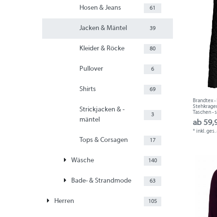
Hosen & Jeans
61
Jacken & Mäntel
39
Kleider & Röcke
80
Pullover
6
Shirts
69
Brandtex - 
Stehkragen
Strickjacken & -
Taschen - 
3
mäntel
ab 59,
*
inkl. ges
Tops & Corsagen
17
Wäsche
140
Bade- & Strandmode
63
Herren
105