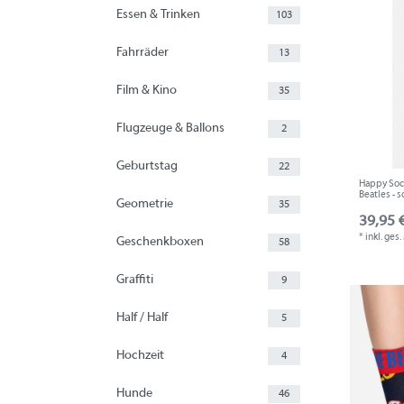
Essen & Trinken
103
Fahrräder
13
Film & Kino
35
Flugzeuge & Ballons
2
Geburtstag
22
Happy Sock
Beatles - 
Geometrie
35
39,95 €
*
inkl. ges
Geschenkboxen
58
Graffiti
9
Half / Half
5
Hochzeit
4
Hunde
46