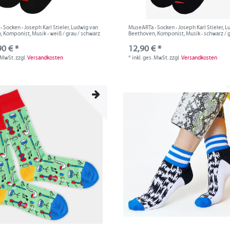
 Socken - Joseph Karl Stieler, Ludwig van
MuseARTa - Socken - Joseph Karl Stieler, 
 Komponist, Musik - weiß / grau / schwarz
Beethoven, Komponist, Musik - schwarz / g
90 € *
12,90 € *
. MwSt.
zzgl.
Versandkosten
*
inkl. ges. MwSt.
zzgl.
Versandkosten