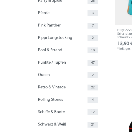
Party & Spiele
26
Pferde
3
Pink Panther
7
DillySocks 
Schallplatt
schwarz / 
Pippi Longstocking
2
13,90 €
*
inkl. ges
Pool & Strand
18
Punkte / Tupfen
47
Queen
2
Retro & Vintage
22
Rolling Stones
4
Schiffe & Boote
12
Schwarz & Weiß
21