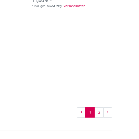
11,00 € *
*
inkl. ges. MwSt.
zzgl.
Versandkosten
1
2