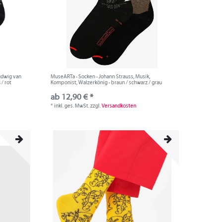
Ludwig van
MuseARTa - Socken - Johann Strauss, Musik,
/ rot
Komponist, Walzerkönig - braun / schwarz / grau
ab 12,90 € *
*
inkl. ges. MwSt.
zzgl.
Versandkosten