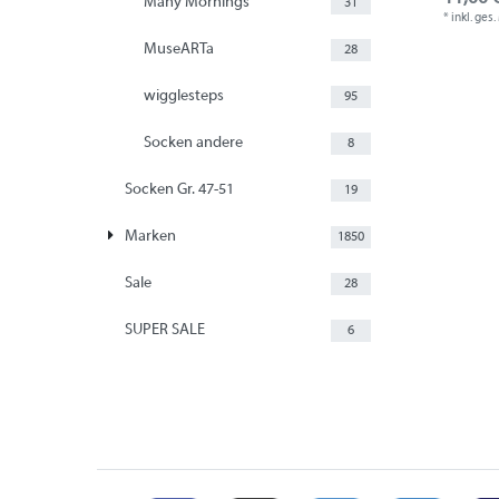
Many Mornings
31
*
inkl. ges
MuseARTa
28
wigglesteps
95
Socken andere
8
Socken Gr. 47-51
19
Marken
1850
Sale
28
SUPER SALE
6