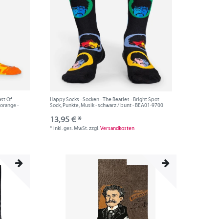
ast Of
Happy Socks - Socken - The Beatles - Bright Spot
 orange -
Sock, Punkte, Musik - schwarz / bunt - BEA01-9700
13,95 € *
*
inkl. ges. MwSt.
zzgl.
Versandkosten