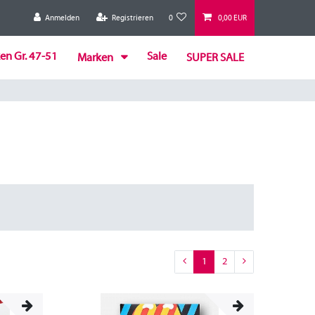
Anmelden
Registrieren
0
0,00 EUR
en Gr. 47-51
Sale
Marken
SUPER SALE
1
2