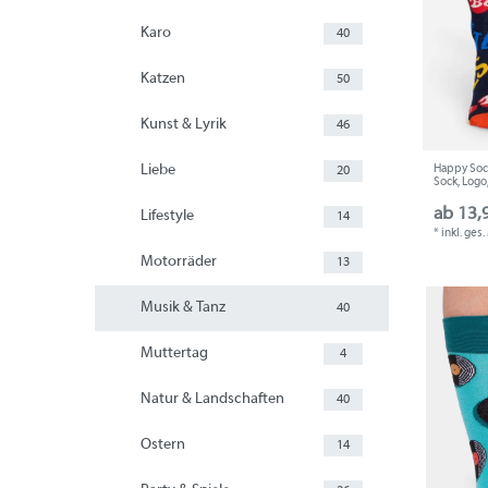
Karo
40
Katzen
50
Kunst & Lyrik
46
Happy Sock
Liebe
20
Sock, Logo
ab 13,
Lifestyle
14
*
inkl. ges
Motorräder
13
Musik & Tanz
40
Muttertag
4
Natur & Landschaften
40
Ostern
14