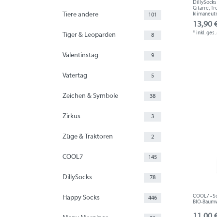
DillySocks
Gitarre, T
klimaneutr
Tiere andere
101
13,90 €
*
inkl. ges
Tiger & Leoparden
8
Valentinstag
9
Vatertag
5
Zeichen & Symbole
38
Zirkus
3
Züge & Traktoren
2
COOL7
145
DillySocks
78
COOL7 - Soc
Happy Socks
446
BIO-Baumwo
11,00 €