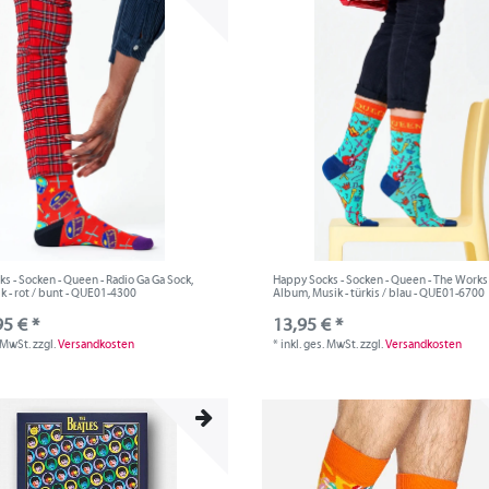
s - Socken - Queen - Radio Ga Ga Sock,
Happy Socks - Socken - Queen - The Works
k - rot / bunt - QUE01-4300
Album, Musik - türkis / blau - QUE01-6700
95 € *
13,95 € *
. MwSt.
zzgl.
Versandkosten
*
inkl. ges. MwSt.
zzgl.
Versandkosten