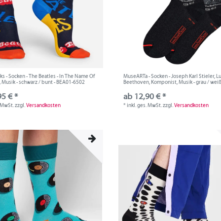
s - Socken - The Beatles - In The Name Of
MuseARTa - Socken - Joseph Karl Stieler, 
, Musik - schwarz / bunt - BEA01-6502
Beethoven, Komponist, Musik - grau / weiß 
95 € *
ab 12,90 € *
. MwSt.
zzgl.
Versandkosten
*
inkl. ges. MwSt.
zzgl.
Versandkosten