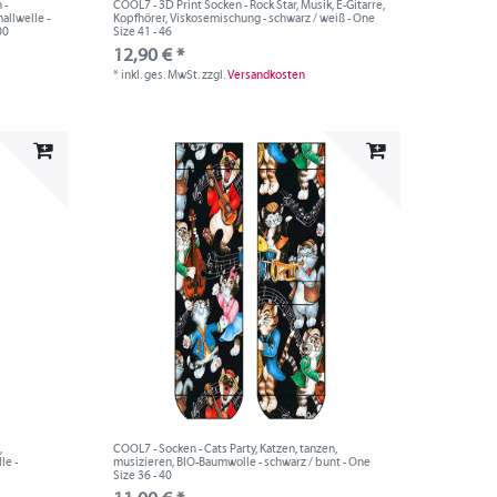
 -
COOL7 - 3D Print Socken - Rock Star, Musik, E-Gitarre,
allwelle -
Kopfhörer, Viskosemischung - schwarz / weiß - One
00
Size 41 - 46
12,90 € *
*
inkl. ges. MwSt.
zzgl.
Versandkosten
,
COOL7 - Socken - Cats Party, Katzen, tanzen,
le -
musizieren, BIO-Baumwolle - schwarz / bunt - One
Size 36 - 40