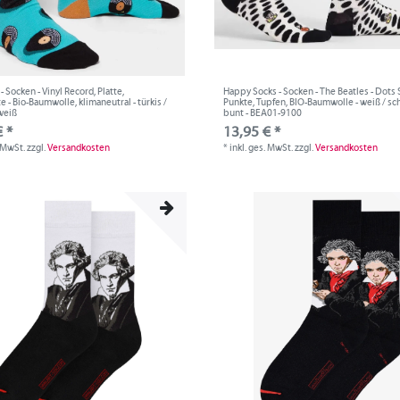
- Socken - Vinyl Record, Platte,
Happy Socks - Socken - The Beatles - Dots 
e - Bio-Baumwolle, klimaneutral - türkis /
Punkte, Tupfen, BIO-Baumwolle - weiß / sc
weiß
bunt - BEA01-9100
 *
13,95 € *
. MwSt.
zzgl.
Versandkosten
*
inkl. ges. MwSt.
zzgl.
Versandkosten