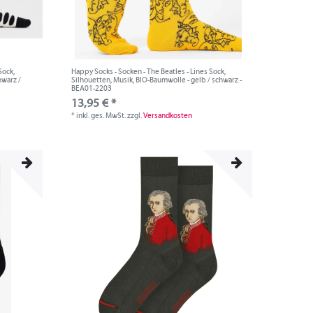
Sock,
Happy Socks - Socken - The Beatles - Lines Sock,
hwarz /
Silhouetten, Musik, BIO-Baumwolle - gelb / schwarz -
BEA01-2203
13,95 € *
*
inkl. ges. MwSt.
zzgl.
Versandkosten