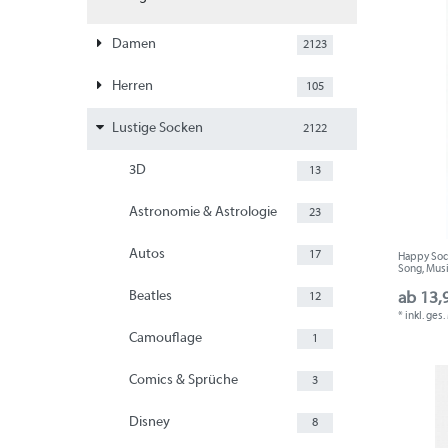
Damen
2123
Herren
105
Lustige Socken
2122
3D
13
Astronomie & Astrologie
23
Autos
17
Happy Sock
Song, Musi
Beatles
ab 13,
12
*
inkl. ges
Camouflage
1
Comics & Sprüche
3
Disney
8