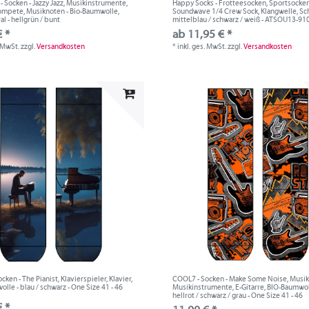
 - Socken - Jazzy Jazz, Musikinstrumente,
Happy Socks - Frotteesocken, Sportsocken
rompete, Musiknoten - Bio-Baumwolle,
Soundwave 1/4 Crew Sock, Klangwelle, Sch
al - hellgrün / bunt
mittelblau / schwarz / weiß - ATSOU13-91
 *
ab 11,95 € *
. MwSt.
zzgl.
Versandkosten
*
inkl. ges. MwSt.
zzgl.
Versandkosten
ken - The Pianist, Klavierspieler, Klavier,
COOL7 - Socken - Make Some Noise, Musik
lle - blau / schwarz - One Size 41 - 46
Musikinstrumente, E-Gitarre, BIO-Baumwol
hellrot / schwarz / grau - One Size 41 - 46
 *