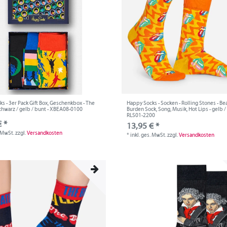
s - 3er Pack Gift Box, Geschenkbox - The
Happy Socks - Socken - Rolling Stones - Be
schwarz / gelb / bunt - XBEA08-0100
Burden Sock, Song, Musik, Hot Lips - gelb /
RLS01-2200
 *
13,95 € *
. MwSt.
zzgl.
Versandkosten
*
inkl. ges. MwSt.
zzgl.
Versandkosten