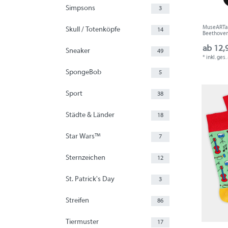
Simpsons
3
MuseARTa -
Skull / Totenköpfe
14
Beethoven,
ab 12,
Sneaker
49
*
inkl. ges
SpongeBob
5
Sport
38
Städte & Länder
18
Star Wars™
7
Sternzeichen
12
St. Patrick's Day
3
Streifen
86
Tiermuster
17