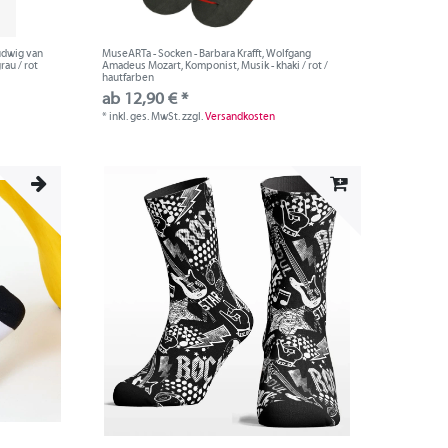
Ludwig van
MuseARTa - Socken - Barbara Krafft, Wolfgang
rau / rot
Amadeus Mozart, Komponist, Musik - khaki / rot /
hautfarben
ab 12,90 € *
*
inkl. ges. MwSt.
zzgl.
Versandkosten