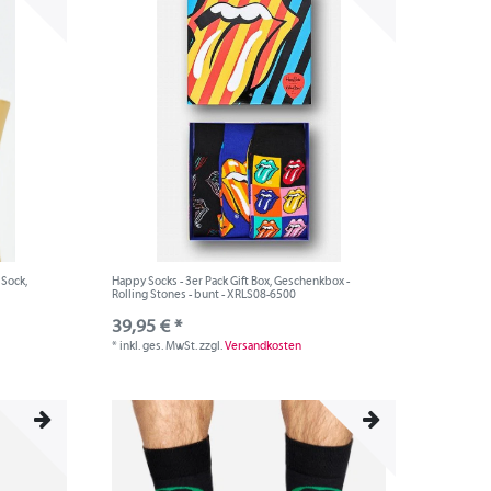
 Sock,
Happy Socks - 3er Pack Gift Box, Geschenkbox -
Rolling Stones - bunt - XRLS08-6500
39,95 € *
*
inkl. ges. MwSt.
zzgl.
Versandkosten