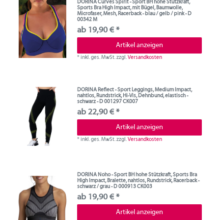
DORINA Curves Spirit - Sport BH hohe Stützkraft,
Sports Bra High Impact, mit Bügel, Baumwolle,
Microfaser, Mesh, Racerback - blau / gelb / pink - D
00342 M
ab 19,90 € *
Artikel anzeigen
*
inkl. ges. MwSt.
zzgl.
Versandkosten
DORINA Reflect - Sport Leggings, Medium Impact,
nahtlos, Rundstrick, Hi-Vis, Dehnbund, elastisch -
schwarz - D 001297 CK007
ab 22,90 € *
Artikel anzeigen
*
inkl. ges. MwSt.
zzgl.
Versandkosten
DORINA Noho - Sport BH hohe Stützkraft, Sports Bra
High Impact, Bralette, nahtlos, Rundstrick, Racerback -
schwarz / grau - D 000913 CK003
ab 19,90 € *
Artikel anzeigen