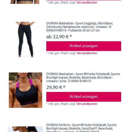
*
inkl. ges. MwSt.
zzgl.
Versandkosten
DORINA Manhattan - Sport Leggings, Microfaser,
Dehnbund, Handytasche, elastisch - schwarz - D
000624 MI010 - Fußweite 20 bis 27 cm
ab 22,90 € *
Artikel anzeigen
*
inkl. ges. MwSt.
zzgl.
Versandkosten
DORINA Manhattan - Sport BH hohe Stützkraft, Sports
Bra High Impact, Bralette, Racerback, Microfaser -
schwarz / pink - D 000618 MI010
29,90 € *
Artikel anzeigen
*
inkl. ges. MwSt.
zzgl.
Versandkosten
DORINA Perform - Sport BH hohe Stützkraft, Sports
Bra High Impact, Bralette, SensElast®, Racerback,