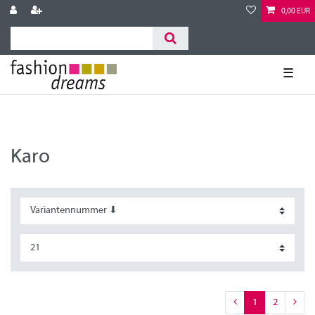
0,00 EUR
☰
Karo
1
2