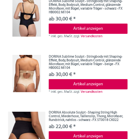
DORINA Sublime Sculpt - Stringbody mit Shaping-
Effekt, Body, Bodysuit, Medium Control, glänzende
Microfaser, mit Bügel, variable Träger - schwarz - FX
HB0002 MI104
ab 30,00 € *
Artikel anzeigen
*
inkl. ges. MwSt.
zzgl.
Versandkosten
DORINA Sublime Sculpt - Stringbody mit Shaping-
Effekt, Body, Bodysuit, Medium Control, glänzende
Microfaser, mit Bügel, variable Träger - beige - FX
HB0002 MI104
ab 30,00 € *
Artikel anzeigen
*
inkl. ges. MwSt.
zzgl.
Versandkosten
DORINA Absolute Sculpt - Shaping String High
Control, Miederhose, Taillenslip, Thong, Microfaser,
Rundstrick, nahtlos - schwarz - FX ST0018 CK022
ab 22,00 € *
Artikel anzeigen