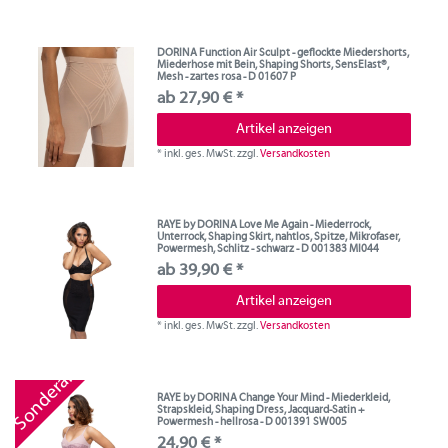
DORINA Function Air Sculpt - geflockte Miedershorts,
Miederhose mit Bein, Shaping Shorts, SensElast®,
Mesh - zartes rosa - D 01607 P
ab 27,90 € *
Artikel anzeigen
*
inkl. ges. MwSt.
zzgl.
Versandkosten
RAYE by DORINA Love Me Again - Miederrock,
Unterrock, Shaping Skirt, nahtlos, Spitze, Mikrofaser,
Powermesh, Schlitz - schwarz - D 001383 MI044
ab 39,90 € *
Artikel anzeigen
*
inkl. ges. MwSt.
zzgl.
Versandkosten
Sonderangebot
RAYE by DORINA Change Your Mind - Miederkleid,
Strapskleid, Shaping Dress, Jacquard-Satin +
Powermesh - hellrosa - D 001391 SW005
24,90 € *