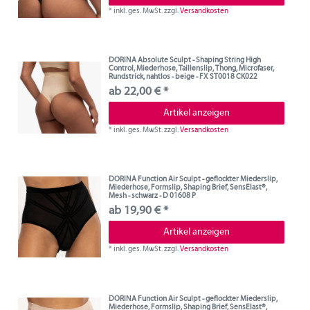
*
inkl. ges. MwSt.
zzgl.
Versandkosten
DORINA Absolute Sculpt - Shaping String High
Control, Miederhose, Taillenslip, Thong, Microfaser,
Rundstrick, nahtlos - beige - FX ST0018 CK022
ab 22,00 € *
Artikel anzeigen
*
inkl. ges. MwSt.
zzgl.
Versandkosten
DORINA Function Air Sculpt - geflockter Miederslip,
Miederhose, Formslip, Shaping Brief, SensElast®,
Mesh - schwarz - D 01608 P
ab 19,90 € *
Artikel anzeigen
*
inkl. ges. MwSt.
zzgl.
Versandkosten
DORINA Function Air Sculpt - geflockter Miederslip,
Miederhose, Formslip, Shaping Brief, SensElast®,