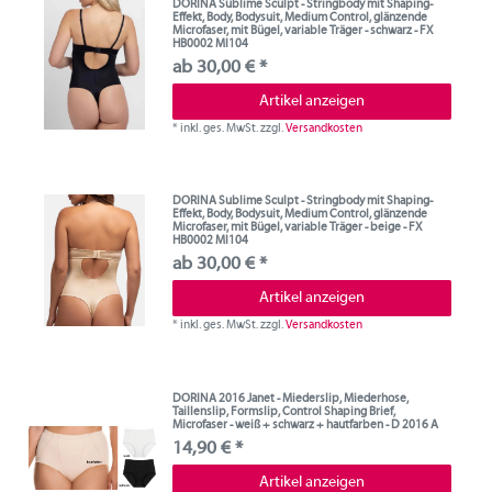
DORINA Sublime Sculpt - Stringbody mit Shaping-
Effekt, Body, Bodysuit, Medium Control, glänzende
Microfaser, mit Bügel, variable Träger - schwarz - FX
HB0002 MI104
ab 30,00 € *
Artikel anzeigen
*
inkl. ges. MwSt.
zzgl.
Versandkosten
DORINA Sublime Sculpt - Stringbody mit Shaping-
Effekt, Body, Bodysuit, Medium Control, glänzende
Microfaser, mit Bügel, variable Träger - beige - FX
HB0002 MI104
ab 30,00 € *
Artikel anzeigen
*
inkl. ges. MwSt.
zzgl.
Versandkosten
DORINA 2016 Janet - Miederslip, Miederhose,
Taillenslip, Formslip, Control Shaping Brief,
Microfaser - weiß + schwarz + hautfarben - D 2016 A
14,90 € *
Artikel anzeigen