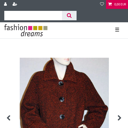
0,00 EUR
☰