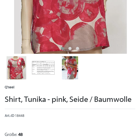
Q'neel
Shirt, Tunika - pink, Seide / Baumwolle
Art.-ID
18448
Größe:
48