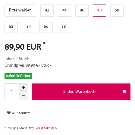
Bitte wählen
42
44
46
48
50
52
54
56
58
*
89,90 EUR
Inhalt
1
Stück
Grundpreis
89,90 € / Stück
sofort lieferbar
In den Warenkorb
Wunschliste
* inkl. ges. MwSt. zzgl.
Versandkosten