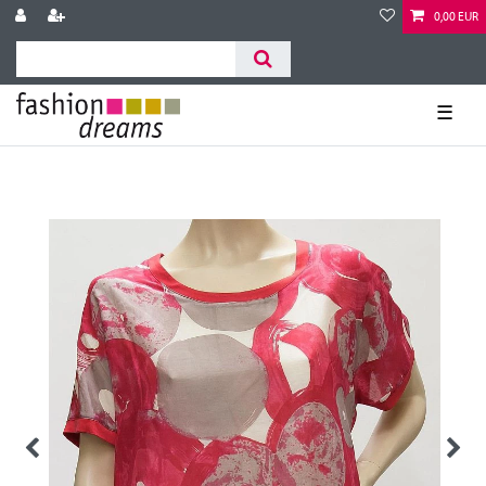
0,00 EUR
☰