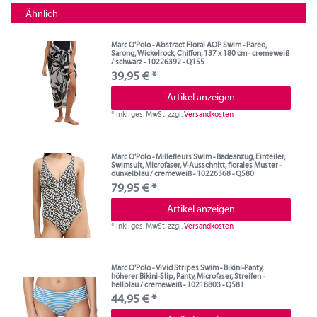
Ähnlich
Marc O'Polo - Abstract Floral AOP Swim - Pareo,
Sarong, Wickelrock, Chiffon, 137 x 180 cm - cremeweiß
/ schwarz - 10226392 - Q155
39,95 € *
Artikel anzeigen
*
inkl. ges. MwSt.
zzgl.
Versandkosten
Marc O'Polo - Millefleurs Swim - Badeanzug, Einteiler,
Swimsuit, Microfaser, V-Ausschnitt, florales Muster -
dunkelblau / cremeweiß - 10226368 - Q580
79,95 € *
Artikel anzeigen
*
inkl. ges. MwSt.
zzgl.
Versandkosten
Marc O'Polo - Vivid Stripes Swim - Bikini-Panty,
höherer Bikini-Slip, Panty, Microfaser, Streifen -
hellblau / cremeweiß - 10218803 - Q581
44,95 € *