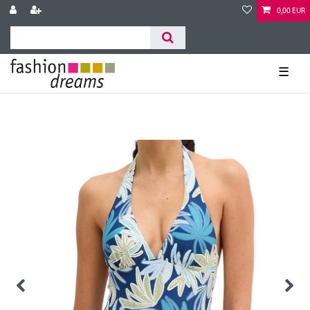
0,00 EUR
☰