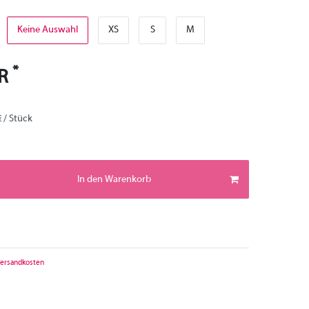
Keine Auswahl
XS
S
M
*
UR
€ / Stück
In den Warenkorb
ersandkosten