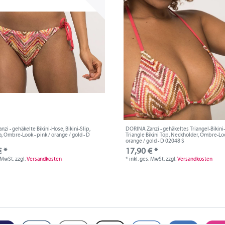
zi - gehäkelte Bikini-Hose, Bikini-Slip,
DORINA Zanzi - gehäkeltes Triangel-Bikini
a, Ombre-Look - pink / orange / gold - D
Triangle Bikini Top, Neckholder, Ombre-Loo
orange / gold - D 02048 S
 *
17,90 € *
. MwSt.
zzgl.
Versandkosten
*
inkl. ges. MwSt.
zzgl.
Versandkosten