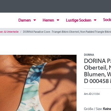
Sock
Damen
Herren
Lustige Socken
r- & Unterteile
DORINA Paradise Cove - Triangel-Bikini-Oberteil, Non Padded Triangle Bikini
DORINA
DORINA Par
Oberteil, 
Blumen, Wi
D 000458
Art.-ID
21334
Größe / Size:
Kein