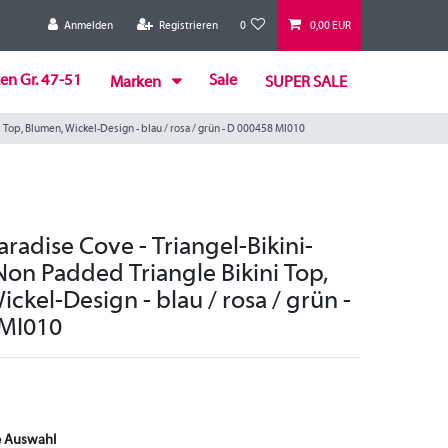
Anmelden
Registrieren
0
0,00 EUR
en Gr. 47-51
Sale
Marken
SUPER SALE
 Top, Blumen, Wickel-Design - blau / rosa / grün - D 000458 MI010
adise Cove - Triangel-Bikini-
Non Padded Triangle Bikini Top,
ckel-Design - blau / rosa / grün -
 MI010
e Auswahl