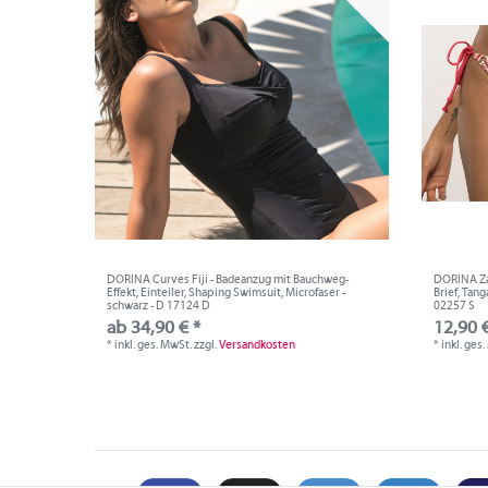
DORINA Curves Fiji - Badeanzug mit Bauchweg-
DORINA Zan
Effekt, Einteiler, Shaping Swimsuit, Microfaser -
Brief, Tang
schwarz - D 17124 D
02257 S
ab 34,90 € *
12,90 €
*
inkl. ges. MwSt.
zzgl.
Versandkosten
*
inkl. ges