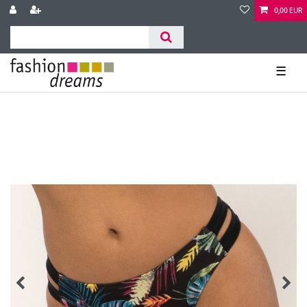
0,00 EUR
☰