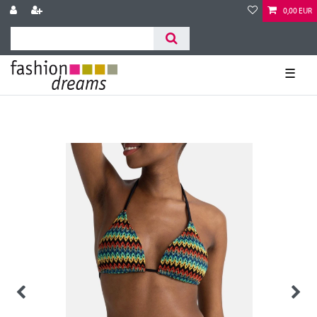
0,00 EUR
☰