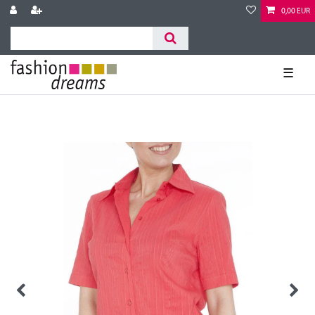
0,00 EUR
☰