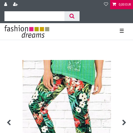
0,00 EUR
☰