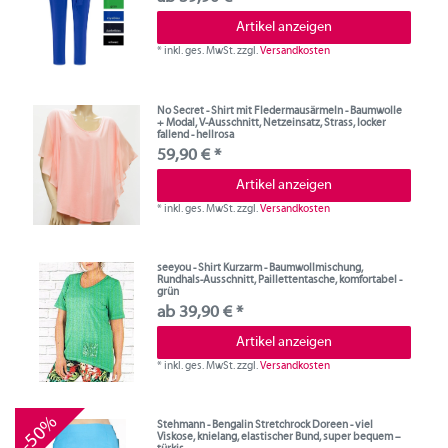
Artikel anzeigen
*
inkl. ges. MwSt.
zzgl.
Versandkosten
No Secret - Shirt mit Fledermausärmeln - Baumwolle
+ Modal, V-Ausschnitt, Netzeinsatz, Strass, locker
fallend - hellrosa
59,90 € *
Artikel anzeigen
*
inkl. ges. MwSt.
zzgl.
Versandkosten
seeyou - Shirt Kurzarm - Baumwollmischung,
Rundhals-Ausschnitt, Paillettentasche, komfortabel -
grün
ab 39,90 € *
Artikel anzeigen
*
inkl. ges. MwSt.
zzgl.
Versandkosten
-50%
Stehmann - Bengalin Stretchrock Doreen - viel
Viskose, knielang, elastischer Bund, super bequem –