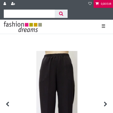
0,00 EUR
☰