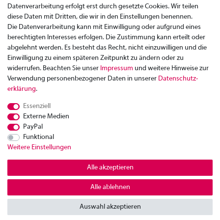
Datenverarbeitung erfolgt erst durch gesetzte Cookies. Wir teilen
diese Daten mit Dritten, die wir in den Einstellungen benennen.
Die Datenverarbeitung kann mit Einwilligung oder aufgrund eines
berechtigten Interesses erfolgen. Die Zustimmung kann erteilt oder
abgelehnt werden. Es besteht das Recht, nicht einzuwilligen und die
Einwilligung zu einem späteren Zeitpunkt zu ändern oder zu
widerrufen. Beachten Sie unser
Impressum
und weitere Hinweise zur
Verwendung personenbezogener Daten in unserer
Daten­schutz­
Zahlung
erklärung
.
Versand
Essenziell
Rücksendung
Externe Medien
Datenschutzerklärung
PayPal
AGB
Funktional
Weitere Einstellungen
Kontakt
Impressum
Alle akzeptieren
Widerrufsrecht
Alle ablehnen
© Copyright 2026 | Alle Rechte vorbehalten.
Auswahl akzeptieren