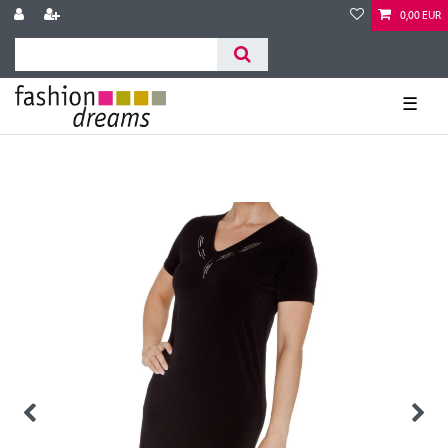
0,00 EUR
☰