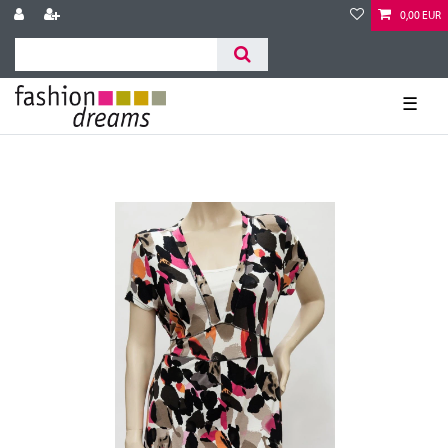
0,00 EUR
☰