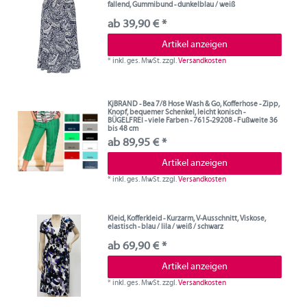
fallend, Gummibund - dunkelblau / weiß
ab 39,90 € *
Artikel anzeigen
*
inkl. ges. MwSt.
zzgl.
Versandkosten
KjBRAND - Bea 7/8 Hose Wash & Go, Kofferhose - Zipp,
Knopf, bequemer Schenkel, leicht konisch -
BÜGELFREI - viele Farben - 7615-29208 - Fußweite 36
bis 48 cm
ab 89,95 € *
Artikel anzeigen
*
inkl. ges. MwSt.
zzgl.
Versandkosten
Kleid, Kofferkleid - Kurzarm, V-Ausschnitt, Viskose,
elastisch - blau / lila / weiß / schwarz
ab 69,90 € *
Artikel anzeigen
*
inkl. ges. MwSt.
zzgl.
Versandkosten