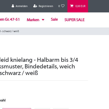
Anmelden
Registrieren
0
0,00 EUR
en Gr. 47-51
Sale
Marken
SUPER SALE
 - schwarz / weiß
eid knielang - Halbarm bis 3/4
ksmuster, Bindedetails, weich
 schwarz / weiß
wahl