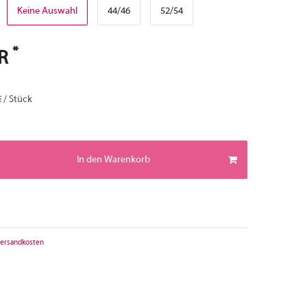
Keine Auswahl
44/46
52/54
*
UR
€ / Stück
In den Warenkorb
ersandkosten