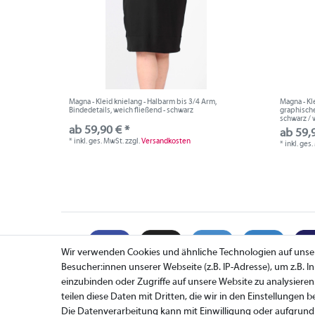
Magna - Kleid knielang - Halbarm bis 3/4 Arm,
Magna - Kl
Bindedetails, weich fließend - schwarz
graphische
schwarz / 
ab 59,90 € *
ab 59,
*
inkl. ges. MwSt.
zzgl.
Versandkosten
*
inkl. ges
Wir verwenden Cookies und ähnliche Technologien auf uns
Besucher:innen unserer Webseite (z.B. IP-Adresse), um z.B. 
einzubinden oder Zugriffe auf unsere Website zu analysieren
teilen diese Daten mit Dritten, die wir in den Einstellungen 
Zahlung
Die Datenverarbeitung kann mit Einwilligung oder aufgrund 