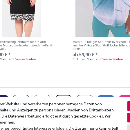
eid knielang - Halbarm bis 3/4 Arm,
Marble - 2-teiliges Set - Shirt oversized + 
s Muster, Bindedetails, weich fließend -
leichter Viskose-Slub-Stoff, locker fallend -
weiß
türkis
90 € *
ab 59,90 € *
. MwSt.
zzgl.
Versandkosten
*
inkl. ges. MwSt.
zzgl.
Versandkosten
erer Website und verarbeiten personenbezogene Daten von
Inhalte und Anzeigen zu personalisieren, Medien von Drittanbietern
. Die Datenverarbeitung erfolgt erst durch gesetzte Cookies. Wir
benennen.
Datenschutzerklärung
K
eines berechtigten Interesses erfolgen. Die Zustimmung kann erteilt