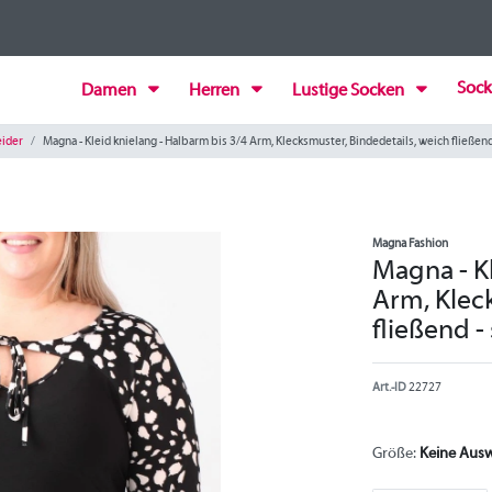
Sock
Damen
Herren
Lustige Socken
eider
Magna - Kleid knielang - Halbarm bis 3/4 Arm, Klecksmuster, Bindedetails, weich fließend
Magna Fashion
Magna - Kl
Arm, Klec
fließend -
Art.-ID
22727
Größe:
Keine Aus