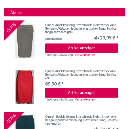
Ähnlich
-57%
Q'neel - Rock knielang, Stretchrock, Bleistiftrock - wie
Bengalin, Viskosemischung, elastischer Bund, Schlitz -
fango, mittleres grau
ab 29,95 € *
statt 69,90 €
Artikel anzeigen
*
inkl. ges. MwSt.
zzgl.
Versandkosten
Q'neel - Rock knielang, Stretchrock, Bleistiftrock - wie
Bengalin, Viskosemischung, elastischer Bund, Schlitz -
rot
69,90 € *
Artikel anzeigen
*
inkl. ges. MwSt.
zzgl.
Versandkosten
-57%
Q'neel - Rock knielang, Stretchrock, Bleistiftrock - wie
Bengalin, Viskosemischung, elastischer Bund, Schlitz -
tannengrün