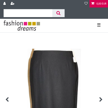
0,00 EUR
☰