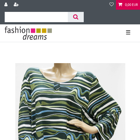
0,00 EUR
☰