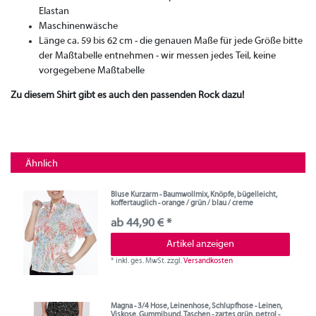
Elastan
Maschinenwäsche
Länge ca. 59 bis 62 cm - die genauen Maße für jede Größe bitte
der Maßtabelle entnehmen - wir messen jedes Teil, keine
vorgegebene Maßtabelle
Zu diesem Shirt gibt es auch den passenden Rock dazu!
Ähnlich
Bluse Kurzarm - Baumwollmix, Knöpfe, bügelleicht,
koffertauglich - orange / grün / blau / creme
ab 44,90 € *
Artikel anzeigen
*
inkl. ges. MwSt.
zzgl.
Versandkosten
Magna - 3/4 Hose, Leinenhose, Schlupfhose - Leinen,
Viskose, Gummibund, Taschen - zartes grün, petrol -