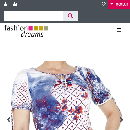
0,00 EUR
☰