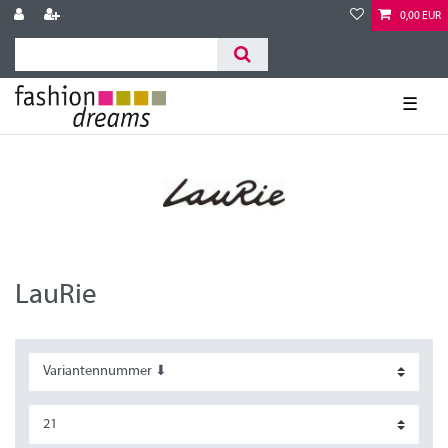
0,00 EUR
☰
LauRie