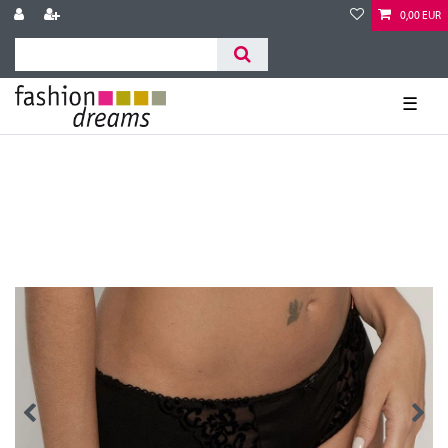
0,00 EUR
☰