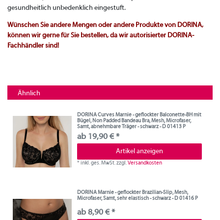
gesundheitlich unbedenklich eingestuft.
Wünschen Sie andere Mengen oder andere Produkte von DORINA,
können wir gerne für Sie bestellen, da wir autorisierter DORINA-
Fachhändler sind!
Ähnlich
DORINA Curves Marnie - geflockter Balconette-BH mit
Bügel, Non Padded Bandeau Bra, Mesh, Microfaser,
Samt, abnehmbare Träger - schwarz - D 01413 P
ab 19,90 € *
Artikel anzeigen
*
inkl. ges. MwSt.
zzgl.
Versandkosten
DORINA Marnie - geflockter Brazilian-Slip, Mesh,
Microfaser, Samt, sehr elastisch - schwarz - D 01416 P
ab 8,90 € *