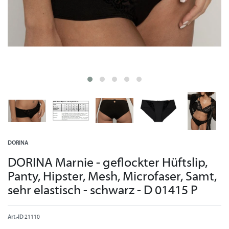
DORINA
DORINA Marnie - geflockter Hüftslip,
Panty, Hipster, Mesh, Microfaser, Samt,
sehr elastisch - schwarz - D 01415 P
Art.-ID
21110