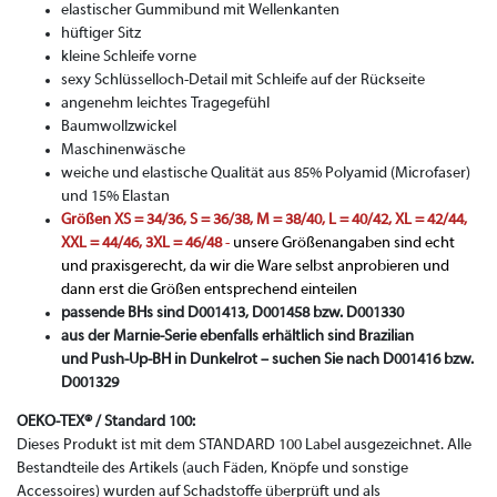
elastischer Gummibund mit Wellenkanten
hüftiger Sitz
kleine Schleife vorne
sexy Schlüsselloch-Detail mit Schleife auf der Rückseite
angenehm leichtes Tragegefühl
Baumwollzwickel
Maschinenwäsche
weiche und elastische Qualität aus 85% Polyamid (Microfaser)
und 15% Elastan
Größen XS = 34/36, S = 36/38, M = 38/40, L = 40/42, XL = 42/44,
XXL = 44/46, 3XL = 46/48
-
unsere Größenangaben sind echt
und praxisgerecht, da wir die Ware selbst anprobieren und
dann erst die Größen entsprechend einteilen
passende BHs sind D001413, D001458 bzw. D001330
aus der Marnie-Serie ebenfalls erhältlich sind Brazilian
und Push-Up-BH in Dunkelrot – suchen Sie nach D001416 bzw.
D001329
OEKO-TEX® / Standard 100:
Dieses Produkt ist mit dem STANDARD 100 Label ausgezeichnet. Alle
Bestandteile des Artikels (auch Fäden, Knöpfe und sonstige
Accessoires) wurden auf Schadstoffe überprüft und als