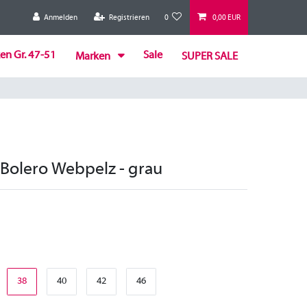
Anmelden
Registrieren
0
0,00 EUR
en Gr. 47-51
Sale
Marken
SUPER SALE
 Bolero Webpelz - grau
38
40
42
46