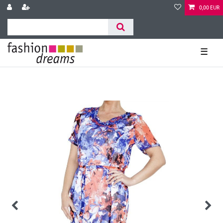
0,00 EUR
☰