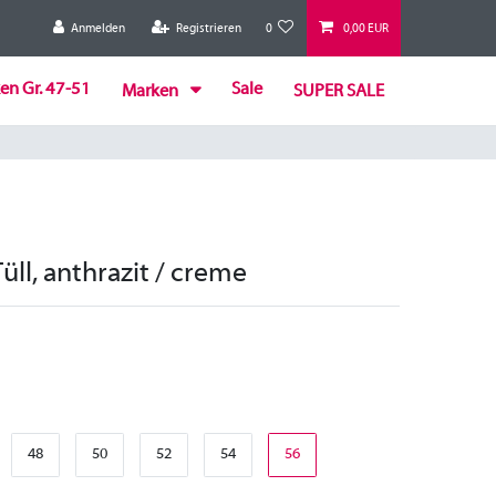
Anmelden
Registrieren
0
0,00 EUR
en Gr. 47-51
Sale
Marken
SUPER SALE
Tüll, anthrazit / creme
48
50
52
54
56