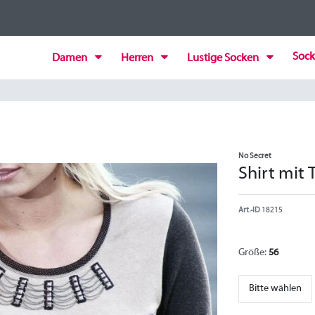
Sock
Damen
Herren
Lustige Socken
No Secret
Shirt mit 
Art.-ID
18215
Größe:
56
Bitte wählen