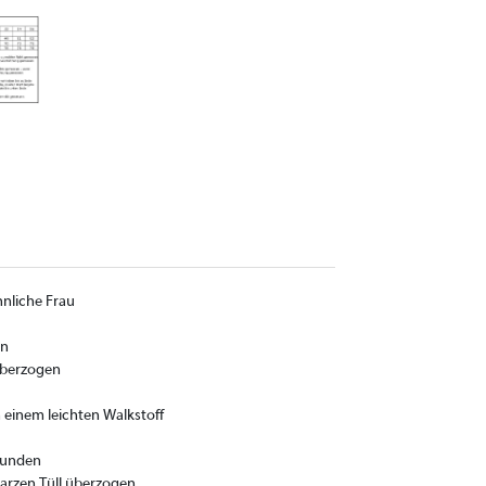
nliche Frau
en
überzogen
h einem leichten Walkstoff
rbunden
warzen Tüll überzogen