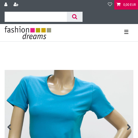
0,00 EUR
☰