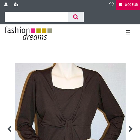
0,00 EUR
☰