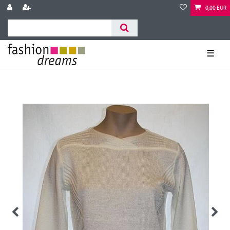
0,00 EUR
☰