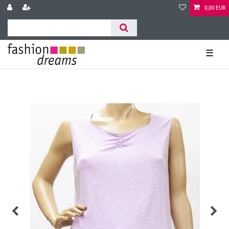
0,00 EUR
☰