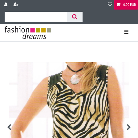
0,00 EUR
☰