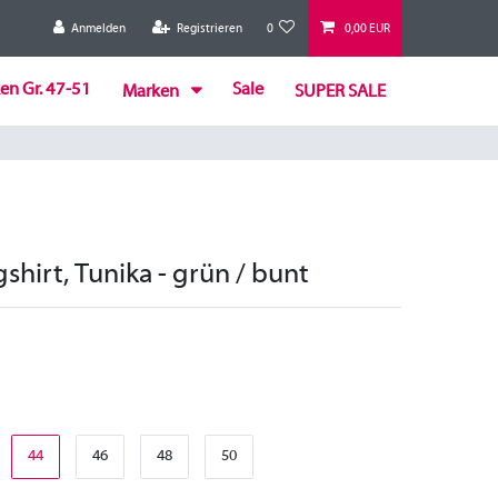
Anmelden
Registrieren
0
0,00 EUR
en Gr. 47-51
Sale
Marken
SUPER SALE
gshirt, Tunika - grün / bunt
44
46
48
50