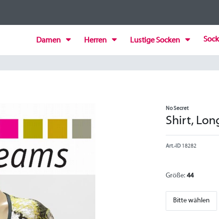
Sock
Damen
Herren
Lustige Socken
No Secret
Shirt, Lon
Art.-ID
18282
Größe:
44
Bitte wählen