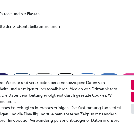
Viskose und 8% Elastan
itte der Größentabelle entnehmen
erer Website und verarbeiten personenbezogene Daten von
Inhalte und Anzeigen zu personalisieren, Medien von Drittanbietern
. Die Datenverarbeitung erfolgt erst durch gesetzte Cookies. Wir
benennen.
Datenschutzerklärung
K
eines berechtigten Interesses erfolgen. Die Zustimmung kann erteilt
AGB
I
ligen und die Einwilligung zu einem späteren Zeitpunkt zu ändern
W
ere Hinweise zur Verwendung personenbezogener Daten in unserer
© Copyright 2026 | Alle Rechte vorbehalten.