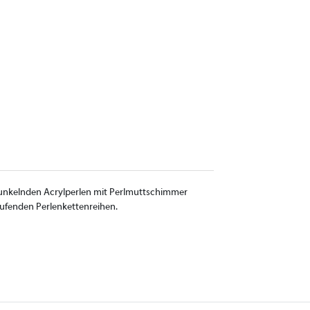
 funkelnden Acrylperlen mit Perlmuttschimmer
laufenden Perlenkettenreihen.