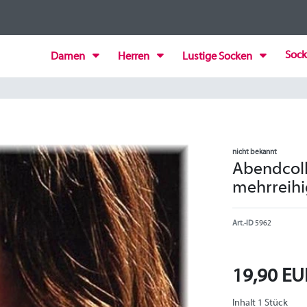
Sock
Damen
Herren
Lustige Socken
nicht bekannt
Abendcollie
mehrreihi
Art.-ID
5962
19,90 E
Inhalt
1
Stück