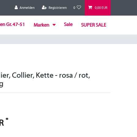
Anmelden
Registrieren
0
0,00 EUR
en Gr. 47-51
Sale
Marken
SUPER SALE
r, Collier, Kette - rosa / rot,
g
*
UR